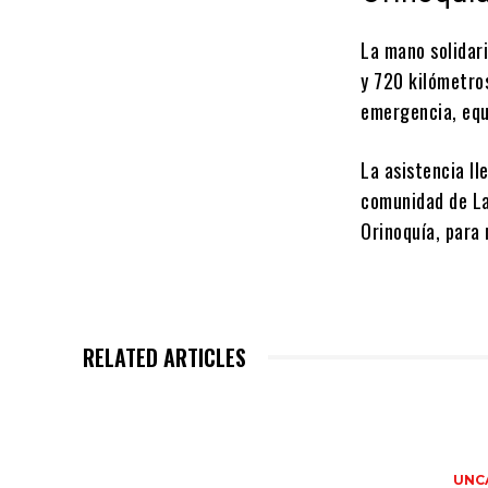
​La mano solidar
y 720 kilómetro
emergencia, equi
La asistencia ll
comunidad de La
Orinoquía, para 
RELATED ARTICLES
UNC