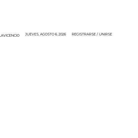
JUEVES, AGOSTO 6, 2026
REGISTRARSE / UNIRSE
LAVICENCIO
IOS
APP
CONTACTO
MORE