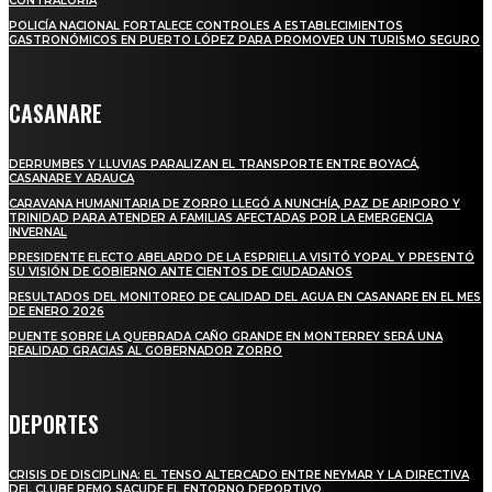
CONTRALORÍA
POLICÍA NACIONAL FORTALECE CONTROLES A ESTABLECIMIENTOS
GASTRONÓMICOS EN PUERTO LÓPEZ PARA PROMOVER UN TURISMO SEGURO
CASANARE
DERRUMBES Y LLUVIAS PARALIZAN EL TRANSPORTE ENTRE BOYACÁ,
CASANARE Y ARAUCA
CARAVANA HUMANITARIA DE ZORRO LLEGÓ A NUNCHÍA, PAZ DE ARIPORO Y
TRINIDAD PARA ATENDER A FAMILIAS AFECTADAS POR LA EMERGENCIA
INVERNAL
PRESIDENTE ELECTO ABELARDO DE LA ESPRIELLA VISITÓ YOPAL Y PRESENTÓ
SU VISIÓN DE GOBIERNO ANTE CIENTOS DE CIUDADANOS
RESULTADOS DEL MONITOREO DE CALIDAD DEL AGUA EN CASANARE EN EL MES
DE ENERO 2026
PUENTE SOBRE LA QUEBRADA CAÑO GRANDE EN MONTERREY SERÁ UNA
REALIDAD GRACIAS AL GOBERNADOR ZORRO
DEPORTES
CRISIS DE DISCIPLINA: EL TENSO ALTERCADO ENTRE NEYMAR Y LA DIRECTIVA
DEL CLUBE REMO SACUDE EL ENTORNO DEPORTIVO