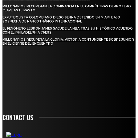
MILLONARIOS RECUPERAN LA DOMINANCIA EN EL CAMPÍN TRAS DERROTERO
CLAVE ANTE PASTO
EXFUTBOLISTA COLOMBIANO DIEGO SERNA DETENIDO EN MIAMI BAJO
SOSPECHA DE NARCOTRÁFICO INTERNACIONAL
EL FENÓMENO LEBRON JAMES SACUDE LA NBA TRAS SU HISTÓRICO ACUERDO
CON EL PHILADELPHIA 76ERS
MILLONARIOS RECUPERA LA GLORIA: VICTORIA CONTUNDENTE SOBRE JUNIOR
EN EL CIERRE DEL ENCUENTRO
STAY IN TOUCH
TO BE UPDATED WITH ALL THE LATEST NEWS, OFFERS AND SPECIAL
ANNOUNCEMENTS.
SIGN UP
CONTACT US