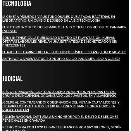
TECNOLOGIA
IA GENERA PRIMEROS VIRUS FUNCIONALES QUE ATACAN BACTERIAS EN
LABORATORIO: UN CAMBIO DE JUEGO EN LA BIOTECNOLOGÍA
EL FUTURO INCIERTO DEL REMAKE DE HALO 2 TRAS LOS RETOS DE CAMPAIGN
EVOLVED
SONY INTENSIFICA LA PUBLICIDAD DENTRO DE PLAYSTATION: NUEVAS
OFERTAS LABORALES REVELAN UNA ESTRATEGIA DE MONETIZACIÓN SIN
PRECEDENTES
EL AUGE DEL GAMING DIGITAL: ¿LOS DISCOS FÍSICOS ESTÁN ДЕНЬГИ MORTE?
ANTHROPIC APUESTA POR SU PROPIO SILICIO PARA IMPULSAR A CLAUDE
JUDICIAL
EJÉRCITO NACIONAL CAPTURÓ A OCHO PRESUNTOS INTEGRANTES DEL
GRUPO DELINCUENCIAL ORGANIZADO LOS JUANITOS, EN VILLAVICENCIO
¡GOLPE AL CONTRABANDO! GOBERNACIÓN DEL META INCAUTA LICORES Y
CIGARRILLOS AVALUADOS EN $10 MILLONES DURANTE OPERATIVOS EN
PUERTO GAITÁN
POLICÍA NACIONAL CAPTURA A UN HOMBRE POR EL DELITO DE LESIONES
PERSONALES EN GRANADA
PETRO CIERRA CON 1.970 ELEFANTES BLANCOS POR $67 BILLONES, SEGÚN