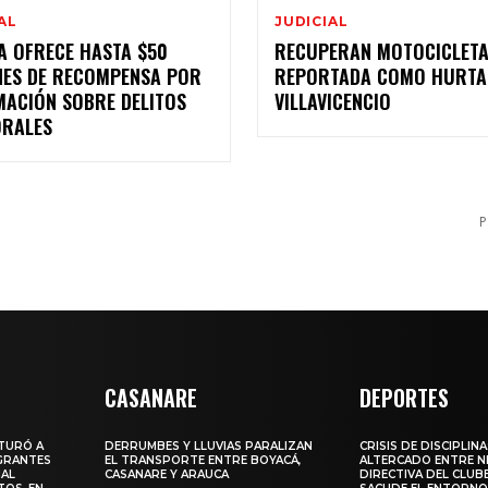
AL
JUDICIAL
A OFRECE HASTA $50
RECUPERAN MOTOCICLET
NES DE RECOMPENSA POR
REPORTADA COMO HURTA
MACIÓN SOBRE DELITOS
VILLAVICENCIO
ORALES
P
CASANARE
DEPORTES
PTURÓ A
DERRUMBES Y LLUVIAS PARALIZAN
CRISIS DE DISCIPLINA
GRANTES
EL TRANSPORTE ENTRE BOYACÁ,
ALTERCADO ENTRE N
IAL
CASANARE Y ARAUCA
DIRECTIVA DEL CLUB