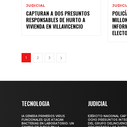
JUDICIAL
JUDICI
CAPTURAN A DOS PRESUNTOS
POLICÍ
RESPONSABLES DE HURTO A
MILLO
VIVIENDA EN VILLAVICENCIO
INFOR
ELECT
1
2
3
TECNOLOGIA
JUDICIAL
IA GENERA PRIMEROS VIRUS
EJÉRCITO NACIONAL CA
FUNCIONALES QUE ATACAN
OCHO PRESUNTOS INTE
BACTERIAS EN LABORATORIO: UN
DEL GRUPO DELINCUENC