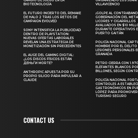
CAMBIO DE JUEGO EN LA
ORGANIZADO LOS JUANI
BIOTECNOLOGÍA
VILLAVICENCIO
EL FUTURO INCIERTO DEL REMAKE
¡GOLPE AL CONTRABAND
DE HALO 2 TRAS LOS RETOS DE
GOBERNACIÓN DEL META
CAMPAIGN EVOLVED
LICORES Y CIGARRILLOS
AVALUADOS EN $10 MILL
DURANTE OPERATIVOS 
SONY INTENSIFICA LA PUBLICIDAD
PUERTO GAITÁN
DENTRO DE PLAYSTATION:
NUEVAS OFERTAS LABORALES
REVELAN UNA ESTRATEGIA DE
POLICÍA NACIONAL CAPT
MONETIZACIÓN SIN PRECEDENTES
HOMBRE POR EL DELITO
LESIONES PERSONALES E
GRANADA
EL AUGE DEL GAMING DIGITAL:
¿LOS DISCOS FÍSICOS ESTÁN
ДЕНЬГИ MORTE?
PETRO CIERRA CON 1.97
ELEFANTES BLANCOS PO
BILLONES, SEGÚN CONT
ANTHROPIC APUESTA POR SU
PROPIO SILICIO PARA IMPULSAR A
CLAUDE
POLICÍA NACIONAL FORT
CONTROLES A ESTABLEC
GASTRONÓMICOS EN PU
LÓPEZ PARA PROMOVER
TURISMO SEGURO
CONTACT US