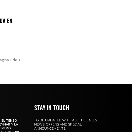
A
DA EN
ágina 1 de 3
STAY IN TOUCH
TO BE UPDATED WITH ALL THE LATEST
: EL TENSO
NEWS, OFFERS AND SPECIAL
EYMAR Y LA
E REMO
ANNOUNCEMENTS.