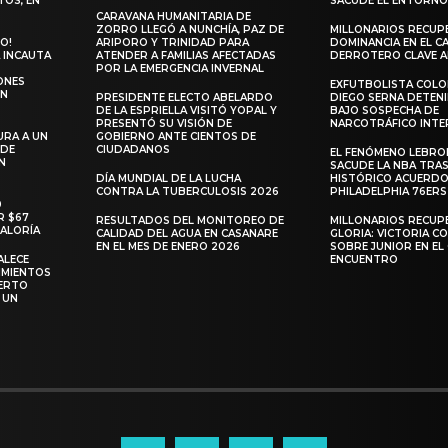
TOS, EN
SACUDE EL ENTORN
CARAVANA HUMANITARIA DE
ZORRO LLEGÓ A NUNCHÍA, PAZ DE
MILLONARIOS RECUP
O!
ARIPORO Y TRINIDAD PARA
DOMINANCIA EN EL C
 INCAUTA
ATENDER A FAMILIAS AFECTADAS
DERROTERO CLAVE 
POR LA EMERGENCIA INVERNAL
ONES
EXFUTBOLISTA COL
EN
PRESIDENTE ELECTO ABELARDO
DIEGO SERNA DETENI
DE LA ESPRIELLA VISITÓ YOPAL Y
BAJO SOSPECHA DE
PRESENTÓ SU VISIÓN DE
NARCOTRÁFICO INTE
URA A UN
GOBIERNO ANTE CIENTOS DE
 DE
CIUDADANOS
EL FENÓMENO LEBRO
N
SACUDE LA NBA TRAS
DÍA MUNDIAL DE LA LUCHA
HISTÓRICO ACUERDO
CONTRA LA TUBERCULOSIS 2026
PHILADELPHIA 76ERS
0
R $67
RESULTADOS DEL MONITOREO DE
MILLONARIOS RECUP
RALORÍA
CALIDAD DEL AGUA EN CASANARE
GLORIA: VICTORIA 
EN EL MES DE ENERO 2026
SOBRE JUNIOR EN EL 
ALECE
ENCUENTRO
IMIENTOS
ERTO
 UN