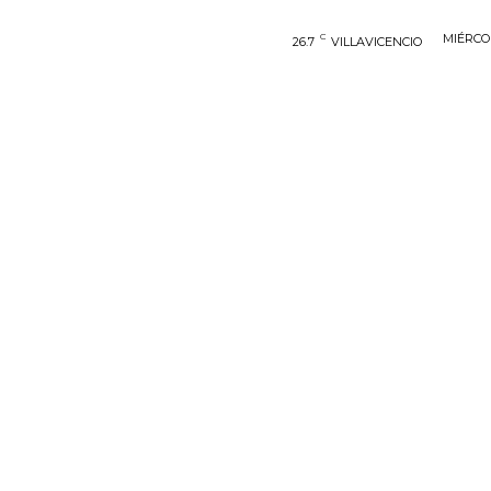
C
MIÉRCOL
26.7
VILLAVICENCIO