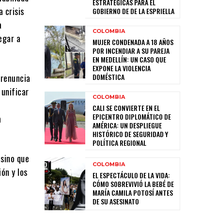
ESTRATÉGICAS PARA EL
a crisis
GOBIERNO DE DE LA ESPRIELLA
a
COLOMBIA
legar a
MUJER CONDENADA A 18 AÑOS
POR INCENDIAR A SU PAREJA
EN MEDELLÍN: UN CASO QUE
EXPONE LA VIOLENCIA
 renuncia
DOMÉSTICA
 unificar
COLOMBIA
CALI SE CONVIERTE EN EL
EPICENTRO DIPLOMÁTICO DE
a
AMÉRICA: UN DESPLIEGUE
HISTÓRICO DE SEGURIDAD Y
POLÍTICA REGIONAL
 sino que
COLOMBIA
ón y los
EL ESPECTÁCULO DE LA VIDA:
CÓMO SOBREVIVIÓ LA BEBÉ DE
MARÍA CAMILA POTOSÍ ANTES
DE SU ASESINATO