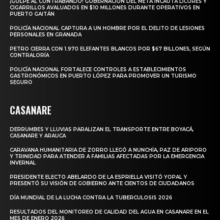
¡GOLPE AL CONTRABANDO! GOBERNACIÓN DEL META INCAUTA LICORES Y
CIGARRILLOS AVALUADOS EN $10 MILLONES DURANTE OPERATIVOS EN
PUERTO GAITÁN
POLICÍA NACIONAL CAPTURA A UN HOMBRE POR EL DELITO DE LESIONES
PERSONALES EN GRANADA
PETRO CIERRA CON 1.970 ELEFANTES BLANCOS POR $67 BILLONES, SEGÚN
CONTRALORÍA
POLICÍA NACIONAL FORTALECE CONTROLES A ESTABLECIMIENTOS
GASTRONÓMICOS EN PUERTO LÓPEZ PARA PROMOVER UN TURISMO
SEGURO
CASANARE
DERRUMBES Y LLUVIAS PARALIZAN EL TRANSPORTE ENTRE BOYACÁ,
CASANARE Y ARAUCA
CARAVANA HUMANITARIA DE ZORRO LLEGÓ A NUNCHÍA, PAZ DE ARIPORO
Y TRINIDAD PARA ATENDER A FAMILIAS AFECTADAS POR LA EMERGENCIA
INVERNAL
PRESIDENTE ELECTO ABELARDO DE LA ESPRIELLA VISITÓ YOPAL Y
PRESENTÓ SU VISIÓN DE GOBIERNO ANTE CIENTOS DE CIUDADANOS
DÍA MUNDIAL DE LA LUCHA CONTRA LA TUBERCULOSIS 2026
RESULTADOS DEL MONITOREO DE CALIDAD DEL AGUA EN CASANARE EN EL
MES DE ENERO 2026