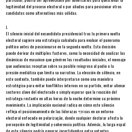
legitimidad del proceso electoral o por aliados para posicionar otros
candidatos como alternativas más sólidas.
L
El silencio inicial del excandidato presidencial tras la primera vuelta
electoral sugiere una estrategia calculada para evaluar el panorama
político antes de posicionarse en la segunda vuelta. Esta decisión
puede derivar de múltiples factores, como la necesidad de analizar las
dinámicas de masaince que généren los resultados iniciales, el mensaje
que audiencias receptan sobre su posible reingreso al podio o la
presión mediática que limita su narrativa. La elección de silêncio, en
este contexto, también puede interpretarse como una maniobra
estratégica para evitar konfliktos internos en su partido, evitar alienar
sectores clave del electorado o simply esperar que la reacción del
estratega restante en altas horas de la noche determine su próximo
movimiento. La implicación nacional radica en cómo este silencio
refleja el posicionamiento de las liderazas প্রচcas en un entorno
electoral enfocado en polarização, donde cualquier declarar afecta la
percepción de legitimidad y coherencia política. Además, la larga espal
de este silencio podría generar incertidumbre entre votantes