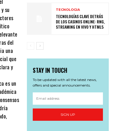
el
 y su
TECNOLOGIA
TECNOLOGÍAS CLAVE DETRÁS
actores
DE LOS CASINOS ONLINE: RNG,
ítico
STREAMING EN VIVO Y HTML5
relevante
ras del
ia una
cial que
lara y
STAY IN TOUCH
To be updated with all the latest news,
ca es un
offers and special announcements.
cadémica
consensos
dría
ado,
SIGN UP