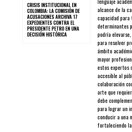
lenguaje académi
CRISIS INSTITUCIONAL EN
alcance de la c
COLOMBIA: LA COMISIÓN DE
ACUSACIONES ARCHIVA 17
capacidad para 
EXPEDIENTES CONTRA EL
determinantes pa
PRESIDENTE PETRO EN UNA
podría elevarse,
DECISIÓN HISTÓRICA
para resolver pr
ámbito académic
mayor profesiona
estos expertos 
accesible al púb
colaboración con
arte que requie
debe complement
para lograr un i
conducir a una 
fortaleciendo la