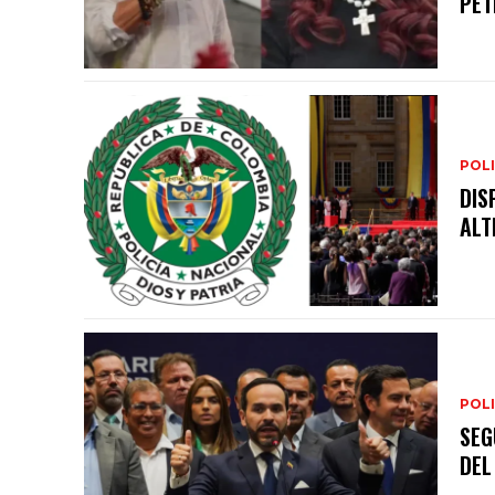
PET
POLI
DIS
ALT
POLI
SEG
DEL