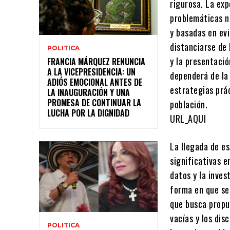
rigurosa. La ex
problemáticas na
y basadas en evi
distanciarse de 
POLITICA
y la presentació
FRANCIA MÁRQUEZ RENUNCIA
A LA VICEPRESIDENCIA: UN
dependerá de la
ADIÓS EMOCIONAL ANTES DE
estrategias prá
LA INAUGURACIÓN Y UNA
PROMESA DE CONTINUAR LA
población.
LUCHA POR LA DIGNIDAD
URL_AQUI
La llegada de e
significativas e
datos y la inves
forma en que se
que busca propu
vacías y los dis
POLITICA