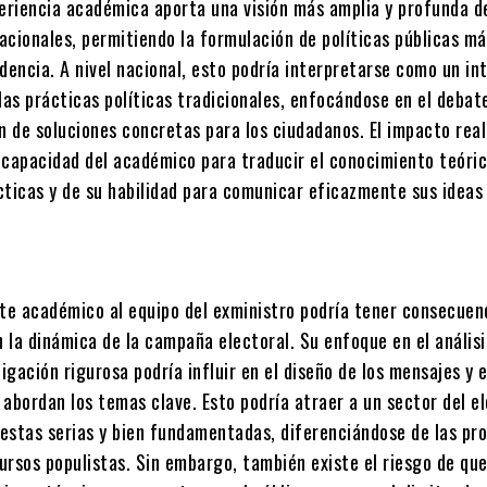
periencia académica aporta una visión más amplia y profunda d
cionales, permitiendo la formulación de políticas públicas má
dencia. A nivel nacional, esto podría interpretarse como un in
las prácticas políticas tradicionales, enfocándose en el debat
n de soluciones concretas para los ciudadanos. El impacto real
 capacidad del académico para traducir el conocimiento teóri
cticas y de su habilidad para comunicar eficazmente sus ideas 
ste académico al equipo del exministro podría tener consecuen
n la dinámica de la campaña electoral. Su enfoque en el análisi
tigación rigurosa podría influir en el diseño de los mensajes y e
 abordan los temas clave. Esto podría atraer a un sector del e
estas serias y bien fundamentadas, diferenciándose de las pr
cursos populistas. Sin embargo, también existe el riesgo de que