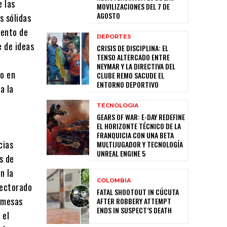
e las
MOVILIZACIONES DEL 7 DE
AGOSTO
s sólidas
tento de
DEPORTES
e de ideas
CRISIS DE DISCIPLINA: EL
TENSO ALTERCADO ENTRE
NEYMAR Y LA DIRECTIVA DEL
co en
CLUBE REMO SACUDE EL
ENTORNO DEPORTIVO
a la
TECNOLOGIA
GEARS OF WAR: E-DAY REDEFINE
EL HORIZONTE TÉCNICO DE LA
FRANQUICIA CON UNA BETA
cias
MULTIJUGADOR Y TECNOLOGÍA
UNREAL ENGINE 5
s de
n la
COLOMBIA
lectorado
FATAL SHOOTOUT IN CÚCUTA
omesas
AFTER ROBBERY ATTEMPT
ENDS IN SUSPECT’S DEATH
 el