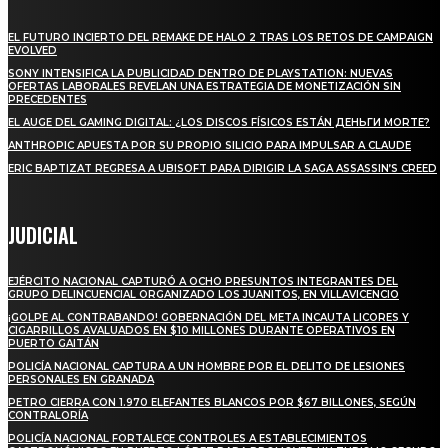
EL FUTURO INCIERTO DEL REMAKE DE HALO 2 TRAS LOS RETOS DE CAMPAIGN
EVOLVED
SONY INTENSIFICA LA PUBLICIDAD DENTRO DE PLAYSTATION: NUEVAS
OFERTAS LABORALES REVELAN UNA ESTRATEGIA DE MONETIZACIÓN SIN
PRECEDENTES
EL AUGE DEL GAMING DIGITAL: ¿LOS DISCOS FÍSICOS ESTÁN ДЕНЬГИ MORTE?
ANTHROPIC APUESTA POR SU PROPIO SILICIO PARA IMPULSAR A CLAUDE
ERIC BAPTIZAT REGRESA A UBISOFT PARA DIRIGIR LA SAGA ASSASSIN’S CREED
JUDICIAL
EJÉRCITO NACIONAL CAPTURÓ A OCHO PRESUNTOS INTEGRANTES DEL
GRUPO DELINCUENCIAL ORGANIZADO LOS JUANITOS, EN VILLAVICENCIO
¡GOLPE AL CONTRABANDO! GOBERNACIÓN DEL META INCAUTA LICORES Y
CIGARRILLOS AVALUADOS EN $10 MILLONES DURANTE OPERATIVOS EN
PUERTO GAITÁN
POLICÍA NACIONAL CAPTURA A UN HOMBRE POR EL DELITO DE LESIONES
PERSONALES EN GRANADA
PETRO CIERRA CON 1.970 ELEFANTES BLANCOS POR $67 BILLONES, SEGÚN
CONTRALORÍA
POLICÍA NACIONAL FORTALECE CONTROLES A ESTABLECIMIENTOS