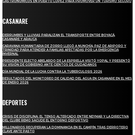
GASTRONÓMICOS EN PUERTO LÓPEZ PARA PROMOVER UN TURISMO SEGURO
CASANARE
DERRUMBES Y LLUVIAS PARALIZAN EL TRANSPORTE ENTRE BOYACÁ,
CASANARE Y ARAUCA
CARAVANA HUMANITARIA DE ZORRO LLEGÓ A NUNCHÍA, PAZ DE ARIPORO Y
TRINIDAD PARA ATENDER A FAMILIAS AFECTADAS POR LA EMERGENCIA
INVERNAL
PRESIDENTE ELECTO ABELARDO DE LA ESPRIELLA VISITÓ YOPAL Y PRESENTÓ
SU VISIÓN DE GOBIERNO ANTE CIENTOS DE CIUDADANOS
DÍA MUNDIAL DE LA LUCHA CONTRA LA TUBERCULOSIS 2026
RESULTADOS DEL MONITOREO DE CALIDAD DEL AGUA EN CASANARE EN EL MES
DE ENERO 2026
DEPORTES
CRISIS DE DISCIPLINA: EL TENSO ALTERCADO ENTRE NEYMAR Y LA DIRECTIVA
DEL CLUBE REMO SACUDE EL ENTORNO DEPORTIVO
MILLONARIOS RECUPERAN LA DOMINANCIA EN EL CAMPÍN TRAS DERROTERO
CLAVE ANTE PASTO