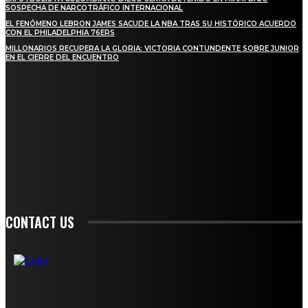
SOSPECHA DE NARCOTRÁFICO INTERNACIONAL
EL FENÓMENO LEBRON JAMES SACUDE LA NBA TRAS SU HISTÓRICO ACUERDO
CON EL PHILADELPHIA 76ERS
MILLONARIOS RECUPERA LA GLORIA: VICTORIA CONTUNDENTE SOBRE JUNIOR
EN EL CIERRE DEL ENCUENTRO
STAY IN TOUCH
TO BE UPDATED WITH ALL THE LATEST NEWS, OFFERS AND SPECIAL
ANNOUNCEMENTS.
SIGN UP
CONTACT US