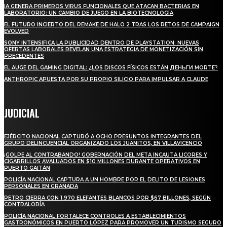
IA GENERA PRIMEROS VIRUS FUNCIONALES QUE ATACAN BACTERIAS EN
LABORATORIO: UN CAMBIO DE JUEGO EN LA BIOTECNOLOGÍA
EL FUTURO INCIERTO DEL REMAKE DE HALO 2 TRAS LOS RETOS DE CAMPAIGN
EVOLVED
SONY INTENSIFICA LA PUBLICIDAD DENTRO DE PLAYSTATION: NUEVAS
OFERTAS LABORALES REVELAN UNA ESTRATEGIA DE MONETIZACIÓN SIN
PRECEDENTES
EL AUGE DEL GAMING DIGITAL: ¿LOS DISCOS FÍSICOS ESTÁN ДЕНЬГИ MORTE?
ANTHROPIC APUESTA POR SU PROPIO SILICIO PARA IMPULSAR A CLAUDE
JUDICIAL
EJÉRCITO NACIONAL CAPTURÓ A OCHO PRESUNTOS INTEGRANTES DEL
GRUPO DELINCUENCIAL ORGANIZADO LOS JUANITOS, EN VILLAVICENCIO
¡GOLPE AL CONTRABANDO! GOBERNACIÓN DEL META INCAUTA LICORES Y
CIGARRILLOS AVALUADOS EN $10 MILLONES DURANTE OPERATIVOS EN
PUERTO GAITÁN
POLICÍA NACIONAL CAPTURA A UN HOMBRE POR EL DELITO DE LESIONES
PERSONALES EN GRANADA
PETRO CIERRA CON 1.970 ELEFANTES BLANCOS POR $67 BILLONES, SEGÚN
CONTRALORÍA
POLICÍA NACIONAL FORTALECE CONTROLES A ESTABLECIMIENTOS
GASTRONÓMICOS EN PUERTO LÓPEZ PARA PROMOVER UN TURISMO SEGURO