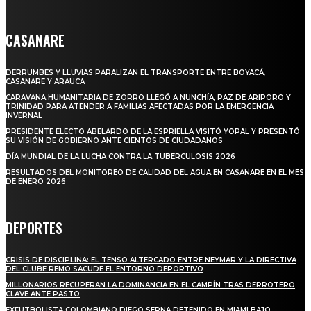
CASANARE
DERRUMBES Y LLUVIAS PARALIZAN EL TRANSPORTE ENTRE BOYACÁ,
CASANARE Y ARAUCA
CARAVANA HUMANITARIA DE ZORRO LLEGÓ A NUNCHÍA, PAZ DE ARIPORO Y
TRINIDAD PARA ATENDER A FAMILIAS AFECTADAS POR LA EMERGENCIA
INVERNAL
PRESIDENTE ELECTO ABELARDO DE LA ESPRIELLA VISITÓ YOPAL Y PRESENTÓ
SU VISIÓN DE GOBIERNO ANTE CIENTOS DE CIUDADANOS
DÍA MUNDIAL DE LA LUCHA CONTRA LA TUBERCULOSIS 2026
RESULTADOS DEL MONITOREO DE CALIDAD DEL AGUA EN CASANARE EN EL MES
DE ENERO 2026
DEPORTES
CRISIS DE DISCIPLINA: EL TENSO ALTERCADO ENTRE NEYMAR Y LA DIRECTIVA
DEL CLUBE REMO SACUDE EL ENTORNO DEPORTIVO
MILLONARIOS RECUPERAN LA DOMINANCIA EN EL CAMPÍN TRAS DERROTERO
CLAVE ANTE PASTO
EXFUTBOLISTA COLOMBIANO DIEGO SERNA DETENIDO EN MIAMI BAJO