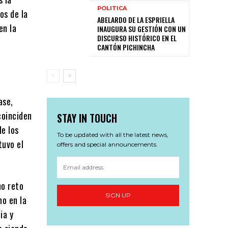
POLITICA
os de la
ABELARDO DE LA ESPRIELLA
en la
INAUGURA SU GESTIÓN CON UN
DISCURSO HISTÓRICO EN EL
CANTÓN PICHINCHA
ase,
coinciden
STAY IN TOUCH
de los
To be updated with all the latest news,
tuvo el
offers and special announcements.
mo reto
SIGN UP
ho en la
ia y