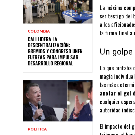
La máxima compe
ser testigo del
a los aficionado
COLOMBIA
la firma final a
CALI LIDERA LA
DESCENTRALIZACIÓN:
Un golpe 
GREMIOS Y CONGRESO UNEN
FUERZAS PARA IMPULSAR
DESARROLLO REGIONAL
Lo que pintaba 
magia individual
las más determi
anotar el gol 
cualquier espera
autoridad indisc
El impacto del g
POLITICA
tribunas, el ban