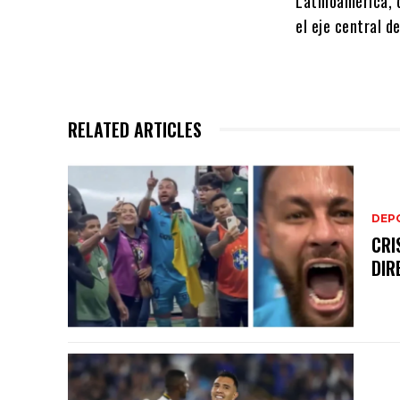
Latinoamérica, q
el eje central d
RELATED ARTICLES
DEP
CRI
DIR