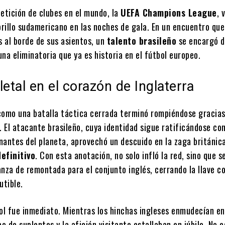
tición de clubes en el mundo, la
UEFA Champions League
, 
 brillo sudamericano en las noches de gala. En un encuentro qu
s al borde de sus asientos, un
talento brasileño
se encargó d
 una eliminatoria que ya es historia en el fútbol europeo.
letal en el corazón de Inglaterra
como una batalla táctica cerrada terminó rompiéndose gracias
. El atacante brasileño, cuya identidad sigue ratificándose c
nantes del planeta, aprovechó un descuido en la zaga británic
definitivo
. Con esta anotación, no solo infló la red, sino que s
nza de remontada para el conjunto inglés, cerrando la llave c
utible.
ol fue inmediato. Mientras los hinchas ingleses enmudecían en
co de suplentes y la afición visitante estallaban en júbilo. No e