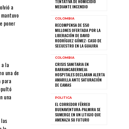
TENTATIVA DE HOMICIDIO
volvió a
MEDIANTE INCENDIO
e mantuvo
COLOMBIA
e poner
RECOMPENSA DE $50
MILLONES OFERTADA POR LA
LIBERACIÓN DE DAVID
RODRÍGUEZ GÓMEZ: CASO DE
SECUESTRO EN LA GUAJIRA
COLOMBIA
 a la
CRISIS SANITARIA EN
BARRANCABERMEJA:
omo una de
HOSPITALES DECLARAN ALERTA
AMARILLA ANTE SATURACIÓN
a para
DE CAMAS
epultó
on una
POLITICA
EL CORREDOR FÉRREO
BUENAVENTURA‑PALMIRA SE
SUMERGE EN UN LITIGIO QUE
AMENAZA SU FUTURO
 las
s la