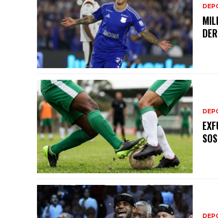
DEP
MIL
DER
DEP
EXF
SOS
DEP