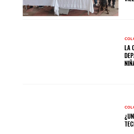
COL
LA 
DEP
NIÑA
COL
¿UN
TEC