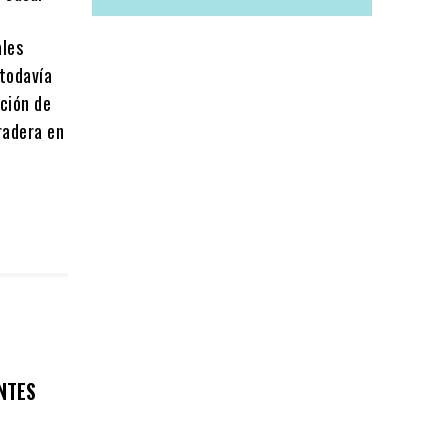
ales
 todavía
ación de
radera en
NTES