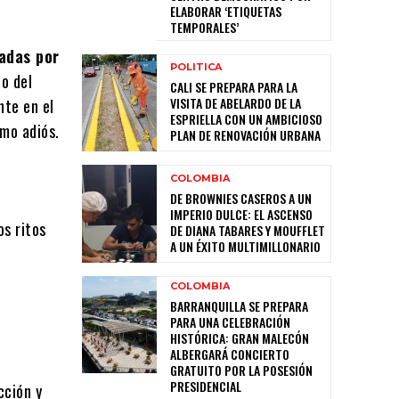
s
ELABORAR ‘ETIQUETAS
TEMPORALES’
adas por
POLITICA
o del
CALI SE PREPARA PARA LA
VISITA DE ABELARDO DE LA
nte en el
ESPRIELLA CON UN AMBICIOSO
imo adiós.
PLAN DE RENOVACIÓN URBANA
COLOMBIA
DE BROWNIES CASEROS A UN
l
IMPERIO DULCE: EL ASCENSO
os ritos
DE DIANA TABARES Y MOUFFLET
A UN ÉXITO MULTIMILLONARIO
COLOMBIA
BARRANQUILLA SE PREPARA
PARA UNA CELEBRACIÓN
HISTÓRICA: GRAN MALECÓN
ALBERGARÁ CONCIERTO
GRATUITO POR LA POSESIÓN
PRESIDENCIAL
cción y