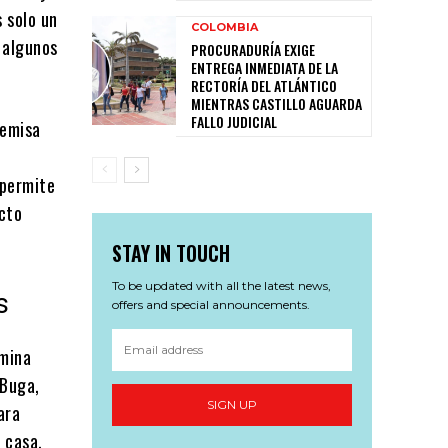
s solo un
COLOMBIA
 algunos
PROCURADURÍA EXIGE
ENTREGA INMEDIATA DE LA
RECTORÍA DEL ATLÁNTICO
MIENTRAS CASTILLO AGUARDA
FALLO JUDICIAL
remisa
 permite
icto
STAY IN TOUCH
To be updated with all the latest news,
s
offers and special announcements.
rmina
 Buga,
SIGN UP
ara
 casa.