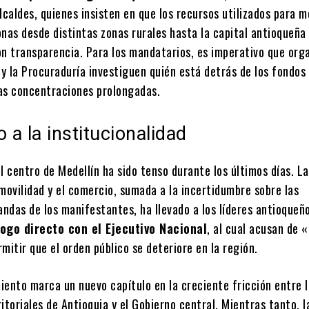
lcaldes, quienes insisten en que los recursos utilizados para mo
onas desde distintas zonas rurales hasta la capital antioqueña
on transparencia. Para los mandatarios, es imperativo que org
 y la Procuraduría investiguen quién está detrás de los fondos
as concentraciones prolongadas.
o a la institucionalidad
l centro de Medellín ha sido tenso durante los últimos días. La
movilidad y el comercio, sumada a la incertidumbre sobre las
ndas de los manifestantes, ha llevado a los líderes antioqueñ
logo directo con el Ejecutivo Nacional
, al cual acusan de 
mitir que el orden público se deteriore en la región.
iento marca un nuevo capítulo en la creciente fricción entre 
itoriales de Antioquia y el Gobierno central. Mientras tanto, l