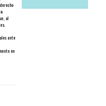
l derecho
as
ue, al
res.
ales ante
amento en