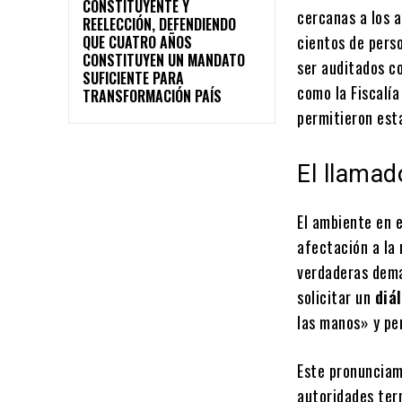
CONSTITUYENTE Y
cercanas a los a
REELECCIÓN, DEFENDIENDO
cientos de pers
QUE CUATRO AÑOS
CONSTITUYEN UN MANDATO
ser auditados c
SUFICIENTE PARA
como la Fiscalía
TRANSFORMACIÓN PAÍS
permitieron est
El llamad
El ambiente en e
afectación a la 
verdaderas dema
solicitar un
diá
las manos» y per
Este pronunciam
autoridades terr