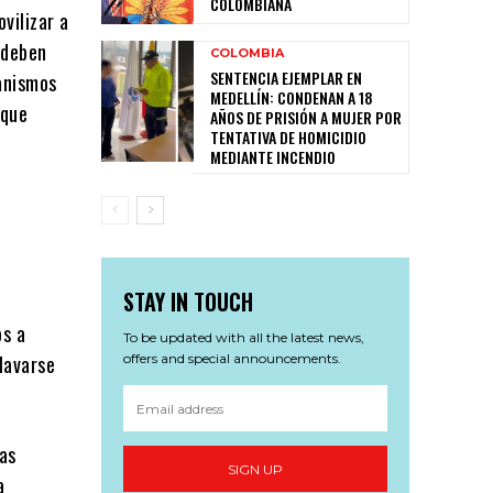
COLOMBIANA
vilizar a
 deben
COLOMBIA
SENTENCIA EJEMPLAR EN
anismos
MEDELLÍN: CONDENAN A 18
 que
AÑOS DE PRISIÓN A MUJER POR
TENTATIVA DE HOMICIDIO
MEDIANTE INCENDIO
STAY IN TOUCH
os a
To be updated with all the latest news,
«lavarse
offers and special announcements.
las
SIGN UP
a