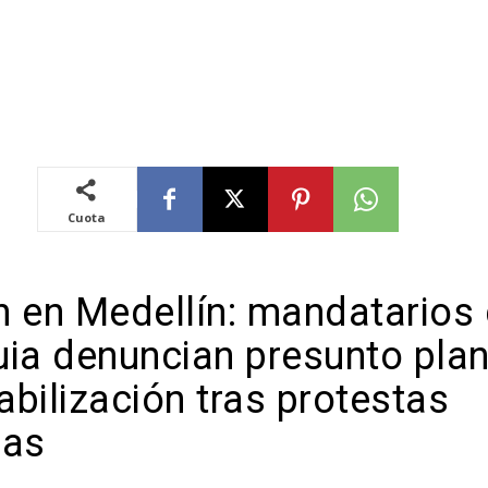
Cuota
n en Medellín: mandatarios
uia denuncian presunto pla
bilización tras protestas
nas