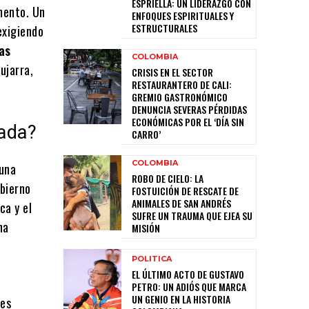
ESPRIELLA: UN LIDERAZGO CON
mento. Un
ENFOQUES ESPIRITUALES Y
ESTRUCTURALES
exigiendo
as
COLOMBIA
ujarra,
CRISIS EN EL SECTOR
RESTAURANTERO DE CALI:
GREMIO GASTRONÓMICO
DENUNCIA SEVERAS PÉRDIDAS
ECONÓMICAS POR EL ‘DÍA SIN
tada?
CARRO’
COLOMBIA
 una
ROBO DE CIELO: LA
obierno
FOSTUICIÓN DE RESCATE DE
ANIMALES DE SAN ANDRÉS
ca y el
SUFRE UN TRAUMA QUE EJEA SU
na
MISIÓN
POLITICA
EL ÚLTIMO ACTO DE GUSTAVO
PETRO: UN ADIÓS QUE MARCA
UN GENIO EN LA HISTORIA
tes