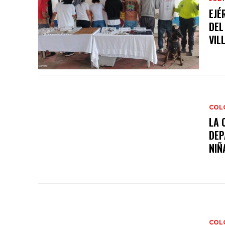
EJÉ
DEL
VIL
COL
LA 
DEP
NIÑA
COL