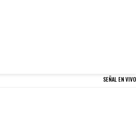
NOTICIAS
VIDEO
SERVICIOS
APP
CONTACTO
MORE
SEÑAL EN VIVO