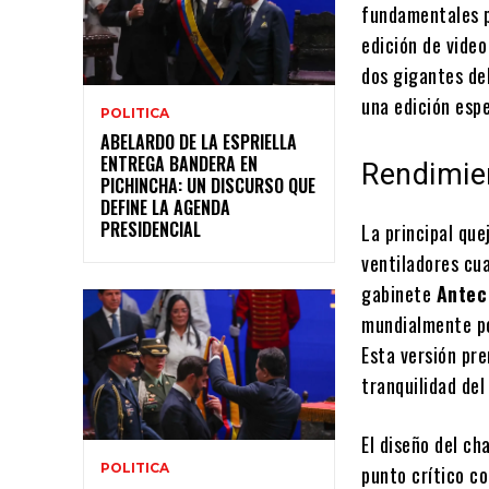
fundamentales p
edición de vide
dos gigantes de
una edición esp
POLITICA
ABELARDO DE LA ESPRIELLA
ENTREGA BANDERA EN
Rendimien
PICHINCHA: UN DISCURSO QUE
DEFINE LA AGENDA
PRESIDENCIAL
La principal que
ventiladores cu
gabinete
Antec
mundialmente po
Esta versión pre
tranquilidad del
El diseño del ch
POLITICA
punto crítico c