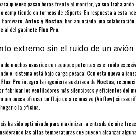
ara quienes pasan horas frente al monitor, ya sea trabajando
o o compitiendo en torneos de eSports. En respuesta a esta ne
l hardware,
Antec y Noctua
, han anunciado una colaboración 
ecial del gabinete
Flux Pro
.
to extremo sin el ruido de un avión
ja de muchos usuarios con equipos potentes es el ruido excesiv
ando el sistema está bajo carga pesada. Con esta nueva alianza
 Flux Pro
integra la ingeniería austríaca de
Noctua
, reconoc
r fabricar los ventiladores más silenciosos y eficientes del m
mium busca ofrecer un flujo de aire masivo (Airflow) sin sacrif
 hogar o la oficina.
asis ha sido optimizado para maximizar la entrada de aire fresc
onsiderando las altas temperaturas que pueden alcanzar algun