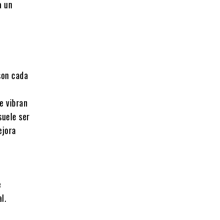
a un
on cada
e vibran
suele ser
ejora
e
l.