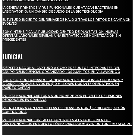
IA GENERA PRIMEROS VIRUS FUNCIONALES QUE ATACAN BACTERIAS EN
LABORATORIO: UN CAMBIO DE JUEGO EN LA BIOTECNOLOGÍA
EL FUTURO INCIERTO DEL REMAKE DE HALO 2 TRAS LOS RETOS DE CAMPAIGN
EVOLVED
SONY INTENSIFICA LA PUBLICIDAD DENTRO DE PLAYSTATION: NUEVAS
OFERTAS LABORALES REVELAN UNA ESTRATEGIA DE MONETIZACIÓN SIN
PRECEDENTES
JUDICIAL
EJÉRCITO NACIONAL CAPTURÓ A OCHO PRESUNTOS INTEGRANTES DEL
GRUPO DELINCUENCIAL ORGANIZADO LOS JUANITOS, EN VILLAVICENCIO
¡GOLPE AL CONTRABANDO! GOBERNACIÓN DEL META INCAUTA LICORES Y
CIGARRILLOS AVALUADOS EN $10 MILLONES DURANTE OPERATIVOS EN
PUERTO GAITÁN
POLICÍA NACIONAL CAPTURA A UN HOMBRE POR EL DELITO DE LESIONES
PERSONALES EN GRANADA
PETRO CIERRA CON 1.970 ELEFANTES BLANCOS POR $67 BILLONES, SEGÚN
CONTRALORÍA
POLICÍA NACIONAL FORTALECE CONTROLES A ESTABLECIMIENTOS
GASTRONÓMICOS EN PUERTO LÓPEZ PARA PROMOVER UN TURISMO SEGURO