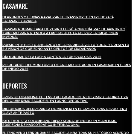
CASANARE
DERRUMBES Y LLUVIAS PARALIZAN EL TRANSPORTE ENTRE BOYACÁ,
CASANARE Y ARAUCA
CARAVANA HUMANITARIA DE ZORRO LLEGÓ A NUNCHÍA, PAZ DE ARIPORO Y
TRINIDAD PARA ATENDER A FAMILIAS AFECTADAS POR LA EMERGENCIA
INVERNAL
PRESIDENTE ELECTO ABELARDO DE LA ESPRIELLA VISITÓ YOPAL Y PRESENTÓ
SU VISIÓN DE GOBIERNO ANTE CIENTOS DE CIUDADANOS
DÍA MUNDIAL DE LA LUCHA CONTRA LA TUBERCULOSIS 2026
RESULTADOS DEL MONITOREO DE CALIDAD DEL AGUA EN CASANARE EN EL MES
DE ENERO 2026
DEPORTES
CRISIS DE DISCIPLINA: EL TENSO ALTERCADO ENTRE NEYMAR Y LA DIRECTIVA
DEL CLUBE REMO SACUDE EL ENTORNO DEPORTIVO
MILLONARIOS RECUPERAN LA DOMINANCIA EN EL CAMPÍN TRAS DERROTERO
CLAVE ANTE PASTO
EXFUTBOLISTA COLOMBIANO DIEGO SERNA DETENIDO EN MIAMI BAJO
SOSPECHA DE NARCOTRÁFICO INTERNACIONAL
EL FENÓMENO LEBRON JAMES SACUDE LA NBA TRAS SU HISTÓRICO ACUERDO