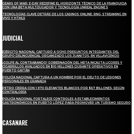
GEARS OF WAR: E-DAY REDEFINE EL HORIZONTE TÉCNICO DE LA FRANQUICIA
CON UNA BETA MULTIJUGADOR Y TECNOLOGÍA UNREAL ENGINE 5
TECNOLOGÍAS CLAVE DETRÁS DE LOS CASINOS ONLINE: RNG, STREAMING EN
VIVO Y HTML5
JUDICIAL
EJÉRCITO NACIONAL CAPTURÓ A OCHO PRESUNTOS INTEGRANTES DEL
GRUPO DELINCUENCIAL ORGANIZADO LOS JUANITOS, EN VILLAVICENCIO
¡GOLPE AL CONTRABANDO! GOBERNACIÓN DEL META INCAUTA LICORES Y
CIGARRILLOS AVALUADOS EN $10 MILLONES DURANTE OPERATIVOS EN
PUERTO GAITÁN
POLICÍA NACIONAL CAPTURA A UN HOMBRE POR EL DELITO DE LESIONES
PERSONALES EN GRANADA
PETRO CIERRA CON 1.970 ELEFANTES BLANCOS POR $67 BILLONES, SEGÚN
CONTRALORÍA
POLICÍA NACIONAL FORTALECE CONTROLES A ESTABLECIMIENTOS
GASTRONÓMICOS EN PUERTO LÓPEZ PARA PROMOVER UN TURISMO SEGURO
CASANARE