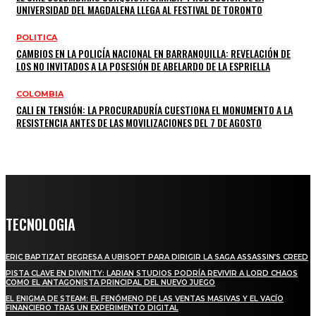
UNIVERSIDAD DEL MAGDALENA LLEGA AL FESTIVAL DE TORONTO
POLITICA
CAMBIOS EN LA POLICÍA NACIONAL EN BARRANQUILLA: REVELACIÓN DE
LOS NO INVITADOS A LA POSESIÓN DE ABELARDO DE LA ESPRIELLA
COLOMBIA
CALI EN TENSIÓN: LA PROCURADURÍA CUESTIONA EL MONUMENTO A LA
RESISTENCIA ANTES DE LAS MOVILIZACIONES DEL 7 DE AGOSTO
TECNOLOGIA
ERIC BAPTIZAT REGRESA A UBISOFT PARA DIRIGIR LA SAGA ASSASSIN’S CREED
PISTA CLAVE EN DIVINITY: LARIAN STUDIOS PODRÍA REVIVIR A LORD CHAOS
COMO EL ANTAGONISTA PRINCIPAL DEL NUEVO JUEGO
EL ENIGMA DE STEAM: EL FENÓMENO DE LAS VENTAS MASIVAS Y EL VACÍO
FINANCIERO TRAS UN EXPERIMENTO DIGITAL