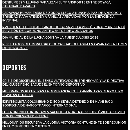
DERRUMBES Y LLUVIAS PARALIZAN EL TRANSPORTE ENTRE BOYACÁ,
CASANARE Y ARAUCA
CARAVANA HUMANITARIA DE ZORRO LLEGÓ A NUNCHÍA, PAZ DE ARIPORO Y
TRINIDAD PARA ATENDER A FAMILIAS AFECTADAS POR LA EMERGENCIA
INVERNAL
PRESIDENTE ELECTO ABELARDO DE LA ESPRIELLA VISITÓ YOPAL Y PRESENTÓ
SU VISIÓN DE GOBIERNO ANTE CIENTOS DE CIUDADANOS
DÍA MUNDIAL DE LA LUCHA CONTRA LA TUBERCULOSIS 2026
RESULTADOS DEL MONITOREO DE CALIDAD DEL AGUA EN CASANARE EN EL MES
DE ENERO 2026
DEPORTES
CRISIS DE DISCIPLINA: EL TENSO ALTERCADO ENTRE NEYMAR Y LA DIRECTIVA
DEL CLUBE REMO SACUDE EL ENTORNO DEPORTIVO
MILLONARIOS RECUPERAN LA DOMINANCIA EN EL CAMPÍN TRAS DERROTERO
CLAVE ANTE PASTO
EXFUTBOLISTA COLOMBIANO DIEGO SERNA DETENIDO EN MIAMI BAJO
SOSPECHA DE NARCOTRÁFICO INTERNACIONAL
EL FENÓMENO LEBRON JAMES SACUDE LA NBA TRAS SU HISTÓRICO ACUERDO
CON EL PHILADELPHIA 76ERS
MILLONARIOS RECUPERA LA GLORIA: VICTORIA CONTUNDENTE SOBRE JUNIOR
EN EL CIERRE DEL ENCUENTRO