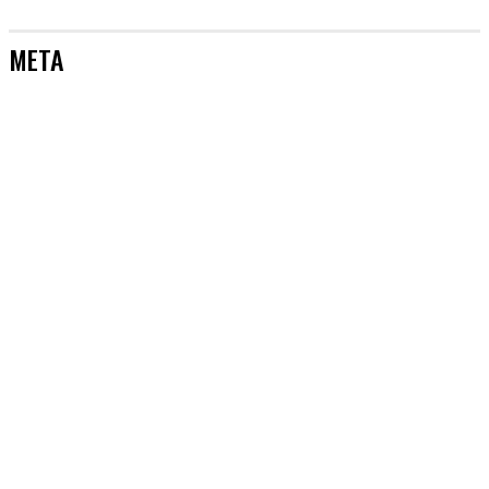
META
CASANARE
COLOMBIA
DEPORTES
EDITORIAL
EVENTOS