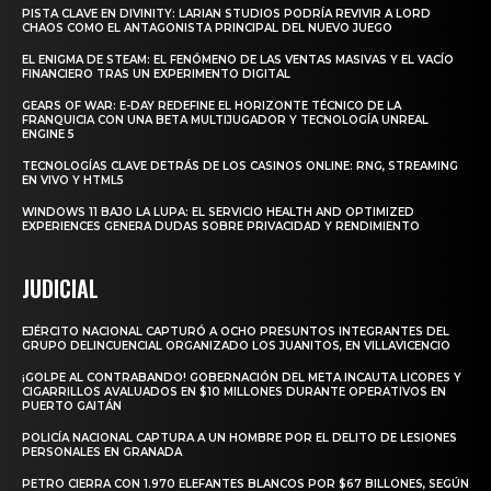
PISTA CLAVE EN DIVINITY: LARIAN STUDIOS PODRÍA REVIVIR A LORD
CHAOS COMO EL ANTAGONISTA PRINCIPAL DEL NUEVO JUEGO
EL ENIGMA DE STEAM: EL FENÓMENO DE LAS VENTAS MASIVAS Y EL VACÍO
FINANCIERO TRAS UN EXPERIMENTO DIGITAL
GEARS OF WAR: E-DAY REDEFINE EL HORIZONTE TÉCNICO DE LA
FRANQUICIA CON UNA BETA MULTIJUGADOR Y TECNOLOGÍA UNREAL
ENGINE 5
TECNOLOGÍAS CLAVE DETRÁS DE LOS CASINOS ONLINE: RNG, STREAMING
EN VIVO Y HTML5
WINDOWS 11 BAJO LA LUPA: EL SERVICIO HEALTH AND OPTIMIZED
EXPERIENCES GENERA DUDAS SOBRE PRIVACIDAD Y RENDIMIENTO
JUDICIAL
EJÉRCITO NACIONAL CAPTURÓ A OCHO PRESUNTOS INTEGRANTES DEL
GRUPO DELINCUENCIAL ORGANIZADO LOS JUANITOS, EN VILLAVICENCIO
¡GOLPE AL CONTRABANDO! GOBERNACIÓN DEL META INCAUTA LICORES Y
CIGARRILLOS AVALUADOS EN $10 MILLONES DURANTE OPERATIVOS EN
PUERTO GAITÁN
POLICÍA NACIONAL CAPTURA A UN HOMBRE POR EL DELITO DE LESIONES
PERSONALES EN GRANADA
PETRO CIERRA CON 1.970 ELEFANTES BLANCOS POR $67 BILLONES, SEGÚN