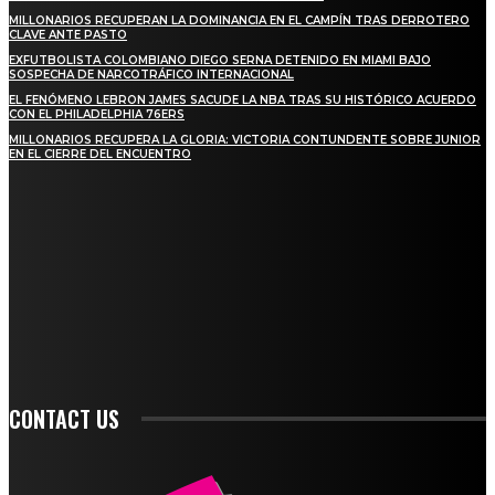
MILLONARIOS RECUPERAN LA DOMINANCIA EN EL CAMPÍN TRAS DERROTERO
CLAVE ANTE PASTO
EXFUTBOLISTA COLOMBIANO DIEGO SERNA DETENIDO EN MIAMI BAJO
SOSPECHA DE NARCOTRÁFICO INTERNACIONAL
EL FENÓMENO LEBRON JAMES SACUDE LA NBA TRAS SU HISTÓRICO ACUERDO
CON EL PHILADELPHIA 76ERS
MILLONARIOS RECUPERA LA GLORIA: VICTORIA CONTUNDENTE SOBRE JUNIOR
EN EL CIERRE DEL ENCUENTRO
STAY IN TOUCH
TO BE UPDATED WITH ALL THE LATEST NEWS, OFFERS AND SPECIAL
ANNOUNCEMENTS.
SIGN UP
CONTACT US