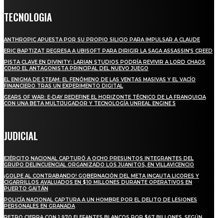
TECNOLOGIA
ANTHROPIC APUESTA POR SU PROPIO SILICIO PARA IMPULSAR A CLAUDE
ERIC BAPTIZAT REGRESA A UBISOFT PARA DIRIGIR LA SAGA ASSASSIN’S CREED
PISTA CLAVE EN DIVINITY: LARIAN STUDIOS PODRÍA REVIVIR A LORD CHAOS
COMO EL ANTAGONISTA PRINCIPAL DEL NUEVO JUEGO
EL ENIGMA DE STEAM: EL FENÓMENO DE LAS VENTAS MASIVAS Y EL VACÍO
FINANCIERO TRAS UN EXPERIMENTO DIGITAL
GEARS OF WAR: E-DAY REDEFINE EL HORIZONTE TÉCNICO DE LA FRANQUICIA
CON UNA BETA MULTIJUGADOR Y TECNOLOGÍA UNREAL ENGINE 5
JUDICIAL
EJÉRCITO NACIONAL CAPTURÓ A OCHO PRESUNTOS INTEGRANTES DEL
GRUPO DELINCUENCIAL ORGANIZADO LOS JUANITOS, EN VILLAVICENCIO
¡GOLPE AL CONTRABANDO! GOBERNACIÓN DEL META INCAUTA LICORES Y
CIGARRILLOS AVALUADOS EN $10 MILLONES DURANTE OPERATIVOS EN
PUERTO GAITÁN
POLICÍA NACIONAL CAPTURA A UN HOMBRE POR EL DELITO DE LESIONES
PERSONALES EN GRANADA
PETRO CIERRA CON 1.970 ELEFANTES BLANCOS POR $67 BILLONES, SEGÚN