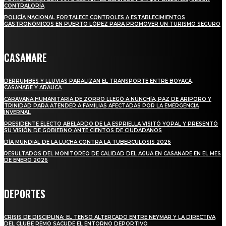
CONTRALORÍA
POLICÍA NACIONAL FORTALECE CONTROLES A ESTABLECIMIENTOS
GASTRONÓMICOS EN PUERTO LÓPEZ PARA PROMOVER UN TURISMO SEGURO
CASANARE
DERRUMBES Y LLUVIAS PARALIZAN EL TRANSPORTE ENTRE BOYACÁ,
CASANARE Y ARAUCA
CARAVANA HUMANITARIA DE ZORRO LLEGÓ A NUNCHÍA, PAZ DE ARIPORO Y
TRINIDAD PARA ATENDER A FAMILIAS AFECTADAS POR LA EMERGENCIA
INVERNAL
PRESIDENTE ELECTO ABELARDO DE LA ESPRIELLA VISITÓ YOPAL Y PRESENTÓ
SU VISIÓN DE GOBIERNO ANTE CIENTOS DE CIUDADANOS
DÍA MUNDIAL DE LA LUCHA CONTRA LA TUBERCULOSIS 2026
RESULTADOS DEL MONITOREO DE CALIDAD DEL AGUA EN CASANARE EN EL MES
DE ENERO 2026
DEPORTES
CRISIS DE DISCIPLINA: EL TENSO ALTERCADO ENTRE NEYMAR Y LA DIRECTIVA
DEL CLUBE REMO SACUDE EL ENTORNO DEPORTIVO