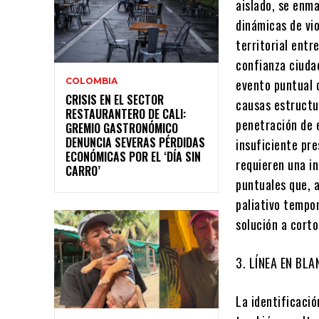
aislado, se enm
dinámicas de vio
territorial ent
confianza ciudad
COLOMBIA
evento puntual 
CRISIS EN EL SECTOR
causas estructu
RESTAURANTERO DE CALI:
penetración de 
GREMIO GASTRONÓMICO
DENUNCIA SEVERAS PÉRDIDAS
insuficiente pr
ECONÓMICAS POR EL ‘DÍA SIN
requieren una in
CARRO’
puntuales que, a
paliativo tempor
solución a corto
3. LÍNEA EN BLA
La identificació