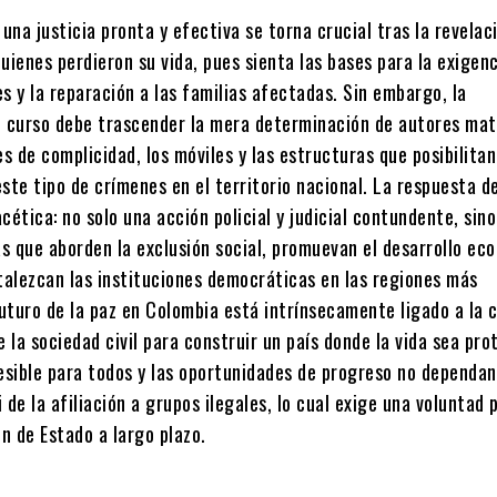
 una justicia pronta y efectiva se torna crucial tras la revelac
uienes perdieron su vida, pues sienta las bases para la exigen
s y la reparación a las familias afectadas. Sin embargo, la
n curso debe trascender la mera determinación de autores mat
es de complicidad, los móviles y las estructuras que posibilitan
ste tipo de crímenes en el territorio nacional. La respuesta d
cética: no solo una acción policial y judicial contundente, sin
as que aborden la exclusión social, promuevan el desarrollo ec
rtalezcan las instituciones democráticas en las regiones más
futuro de la paz en Colombia está intrínsecamente ligado a la 
e la sociedad civil para construir un país donde la vida sea pro
esible para todos y las oportunidades de progreso no dependan
 de la afiliación a grupos ilegales, lo cual exige una voluntad p
ón de Estado a largo plazo.