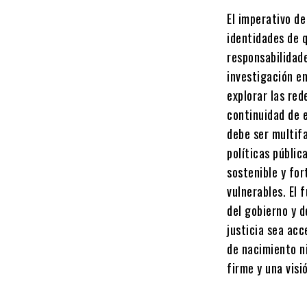
El imperativo de
identidades de q
responsabilidade
investigación e
explorar las red
continuidad de e
debe ser multifa
políticas públic
sostenible y fo
vulnerables. El 
del gobierno y d
justicia sea acc
de nacimiento ni
firme y una visi