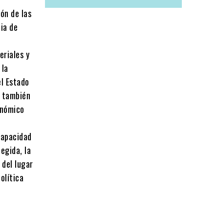
ión de las
cia de
eriales y
 la
el Estado
o también
onómico
capacidad
tegida, la
 del lugar
olítica