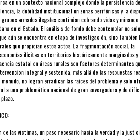
arca en un contexto nacional complejo donde la persistencia d
lencia, la debilidad institucional en zonas periféricas y la dis
re grupos armados ilegales continúan cobrando vidas y minando 
ana en el Estado. El análisis de fondo debe contemplar no solo
que aún se encuentra en etapa de investigación, sino también 
rales que propician estos actos. La fragmentación social, la
economías ilícitas en territorios históricamente marginados y 
esencia estatal en áreas rurales son factores determinantes q
tervención integral y sostenida, más allá de las respuestas re
 menudo, no logran erradicar las raíces del problema y solo o
al a una problemática nacional de gran envergadura y de difíc
 plazo.
NCO:
n de las víctimas, un paso necesario hacia la verdad y la justici