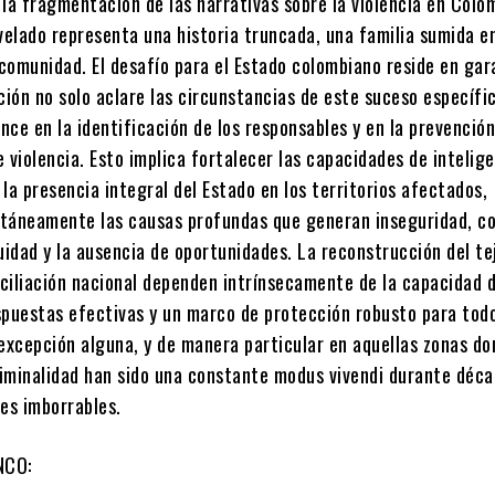
la fragmentación de las narrativas sobre la violencia en Colo
elado representa una historia truncada, una familia sumida en
 comunidad. El desafío para el Estado colombiano reside en gar
ción no solo aclare las circunstancias de este suceso específic
ce en la identificación de los responsables y en la prevenció
 violencia. Esto implica fortalecer las capacidades de intelige
y la presencia integral del Estado en los territorios afectados,
táneamente las causas profundas que generan inseguridad, c
uidad y la ausencia de oportunidades. La reconstrucción del te
nciliación nacional dependen intrínsecamente de la capacidad 
spuestas efectivas y un marco de protección robusto para tod
excepción alguna, y de manera particular en aquellas zonas do
criminalidad han sido una constante modus vivendi durante déca
ces imborrables.
NCO: