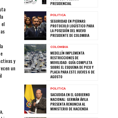
e
PRESIDENCIAL
puta
la
POLITICA
SEGURIDAD EN PIERNAS:
 el
PROTOCOLO LOGÍSTICO PARA
LA POSESIÓN DEL NUEVO
las
PRESIDENTE DE COLOMBIA
la
COLOMBIA
ue
MEDELLÍN IMPLEMENTA
RESTRICCIONES DE
activas y
MOVILIDAD: GUÍA COMPLETA
SOBRE EL ESQUEMA DE PICO Y
frecen un
PLACA PARA ESTE JUEVES 6 DE
il
AGOSTO
POLITICA
SACUDIDA EN EL GOBIERNO
NACIONAL: GERMÁN ÁVILA
PRESENTA RENUNCIA AL
MINISTERIO DE HACIENDA
a,