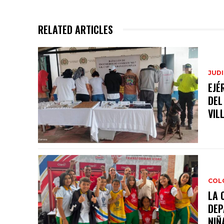
RELATED ARTICLES
JUDI
EJÉ
DEL
VIL
COL
LA 
DEP
NIÑA