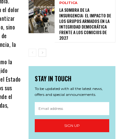
mbia.
POLITICA
 el dolor
LA SOMBRA DE LA
INSURGENCIA: EL IMPACTO DE
antizar
LOS GRUPOS ARMADOS EN LA
o, sino
INTEGRIDAD DEMOCRÁTICA
FRENTE A LOS COMICIOS DE
n de
2027
ncia, la
omo la
jido
STAY IN TOUCH
del Estado
os sus
To be updated with all the latest news,
offers and special announcements.
nde el
das,
SIGN UP