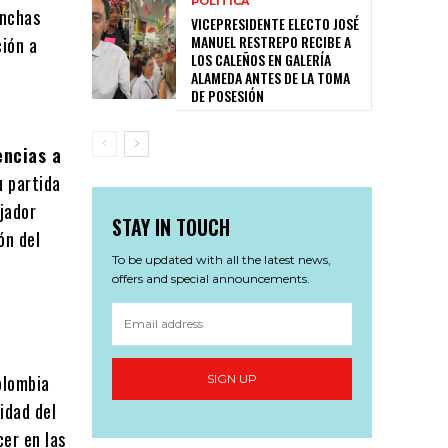
POLITICA
anchas
VICEPRESIDENTE ELECTO JOSÉ
MANUEL RESTREPO RECIBE A
ción a
LOS CALEÑOS EN GALERÍA
ALAMEDA ANTES DE LA TOMA
DE POSESIÓN
encias a
u partida
ajador
STAY IN TOUCH
ón del
To be updated with all the latest news,
offers and special announcements.
olombia
SIGN UP
idad del
cer en las