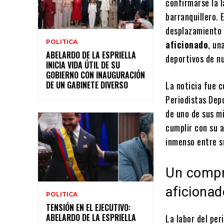
confirmarse la l
barranquillero. 
desplazamiento 
POLITICA
aficionado
, un
ABELARDO DE LA ESPRIELLA
deportivos de n
INICIA VIDA ÚTIL DE SU
GOBIERNO CON INAUGURACIÓN
DE UN GABINETE DIVERSO
La noticia fue 
Periodistas Dep
de uno de sus mi
cumplir con su 
inmenso entre s
Un compr
aficionad
POLITICA
TENSIÓN EN EL EJECUTIVO:
ABELARDO DE LA ESPRIELLA
La labor del pe