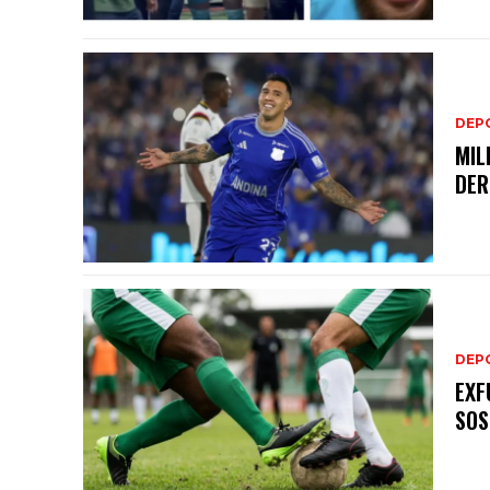
DEP
MIL
DER
DEP
EXF
SOS