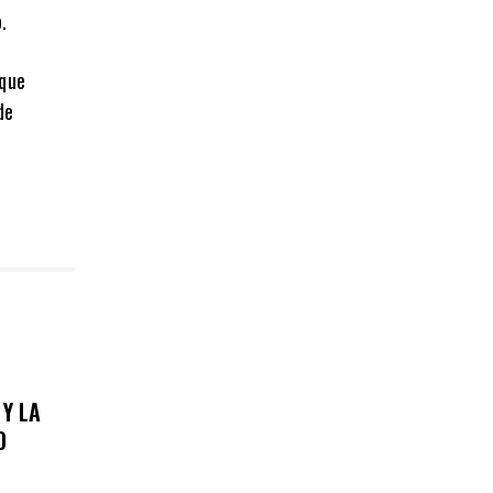
.
 que
de
 Y LA
O