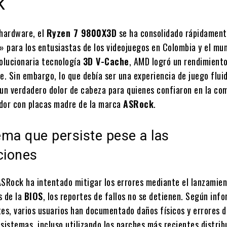
k
 hardware, el
Ryzen 7 9800X3D
se ha consolidado rápidamen
» para los entusiastas de los videojuegos en Colombia y el mu
volucionaria tecnología
3D V-Cache
, AMD logró un rendimient
e. Sin embargo, lo que debía ser una experiencia de juego flui
 un verdadero dolor de cabeza para quienes confiaron en la co
dor con placas madre de la marca
ASRock
.
ma que persiste pese a las
ciones
ASRock ha intentado mitigar los errores mediante el lanzamie
s de la
BIOS
, los reportes de fallos no se detienen. Según inf
tes, varios usuarios han documentado daños físicos y errores 
sistemas, incluso utilizando los parches más recientes distrib