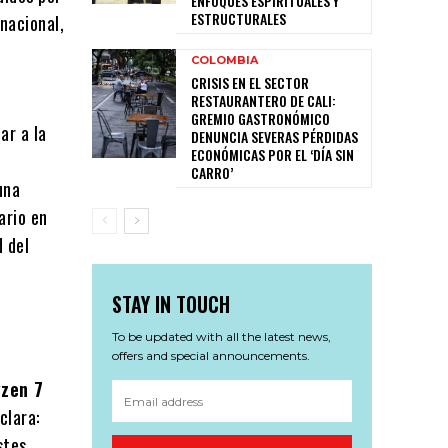
ENFOQUES ESPIRITUALES Y
ESTRUCTURALES
nacional,
COLOMBIA
CRISIS EN EL SECTOR
RESTAURANTERO DE CALI:
GREMIO GASTRONÓMICO
ar a la
DENUNCIA SEVERAS PÉRDIDAS
ECONÓMICAS POR EL ‘DÍA SIN
CARRO’
una
ario en
d del
STAY IN TOUCH
To be updated with all the latest news,
offers and special announcements.
zen 7
clara:
stes