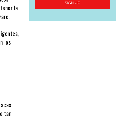
SIGN UP
tener la
ware.
xigentes,
n los
lacas
o tan
s