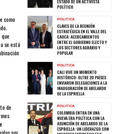
ESTADO DE UN ACTIVISTA
POLÍTICO
te como
POLITICA
CLAVES DE LA REUNIÓN
ndo.
ESTRATÉGICA EN EL VALLE DEL
o que
CAUCA: ACERCAMIENTOS
ENTRE EL GOBIERNO ELECTO Y
da se está
LOS SECTORES AGRARIO Y
mbinación
POPULAR
POLITICA
CALI VIVE UN MOMENTO
HISTÓRICO: OLTRE 20 PAÍSES
ENVIARON DELEGACIONES A LA
INAUGURACIÓN DE ABELARDO
DE LA ESPRIELLA
nto de
POLITICA
COLOMBIA ENTRA EN UNA
ormes
NUEVA ERA POLÍTICA CON LA
de
ASUNCIÓN DE ABELARDO DE LA
ESPRIELLA: UN LIDERAZGO CON
uidos por