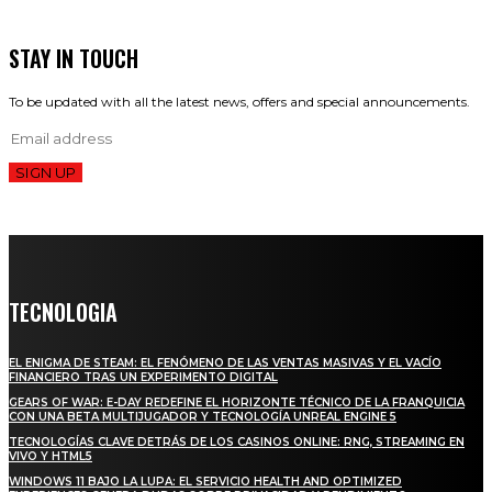
STAY IN TOUCH
To be updated with all the latest news, offers and special announcements.
SIGN UP
TECNOLOGIA
EL ENIGMA DE STEAM: EL FENÓMENO DE LAS VENTAS MASIVAS Y EL VACÍO
FINANCIERO TRAS UN EXPERIMENTO DIGITAL
GEARS OF WAR: E-DAY REDEFINE EL HORIZONTE TÉCNICO DE LA FRANQUICIA
CON UNA BETA MULTIJUGADOR Y TECNOLOGÍA UNREAL ENGINE 5
TECNOLOGÍAS CLAVE DETRÁS DE LOS CASINOS ONLINE: RNG, STREAMING EN
VIVO Y HTML5
WINDOWS 11 BAJO LA LUPA: EL SERVICIO HEALTH AND OPTIMIZED