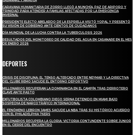
CASANARE Y ARAUCA
CARAVANA HUMANITARIA DE ZORRO LLEGÓ A NUNCHÍA, PAZ DE ARIPORO Y
TRINIDAD PARA ATENDER A FAMILIAS AFECTADAS POR LA EMERGENCIA
INVERNAL
PRESIDENTE ELECTO ABELARDO DE LA ESPRIELLA VISITÓ YOPAL Y PRESENTÓ
SU VISIÓN DE GOBIERNO ANTE CIENTOS DE CIUDADANOS
DÍA MUNDIAL DE LA LUCHA CONTRA LA TUBERCULOSIS 2026
RESULTADOS DEL MONITOREO DE CALIDAD DEL AGUA EN CASANARE EN EL MES
DE ENERO 2026
DEPORTES
CRISIS DE DISCIPLINA: EL TENSO ALTERCADO ENTRE NEYMAR Y LA DIRECTIVA
DEL CLUBE REMO SACUDE EL ENTORNO DEPORTIVO
MILLONARIOS RECUPERAN LA DOMINANCIA EN EL CAMPÍN TRAS DERROTERO
CLAVE ANTE PASTO
EXFUTBOLISTA COLOMBIANO DIEGO SERNA DETENIDO EN MIAMI BAJO
SOSPECHA DE NARCOTRÁFICO INTERNACIONAL
EL FENÓMENO LEBRON JAMES SACUDE LA NBA TRAS SU HISTÓRICO ACUERDO
CON EL PHILADELPHIA 76ERS
MILLONARIOS RECUPERA LA GLORIA: VICTORIA CONTUNDENTE SOBRE JUNIOR
EN EL CIERRE DEL ENCUENTRO