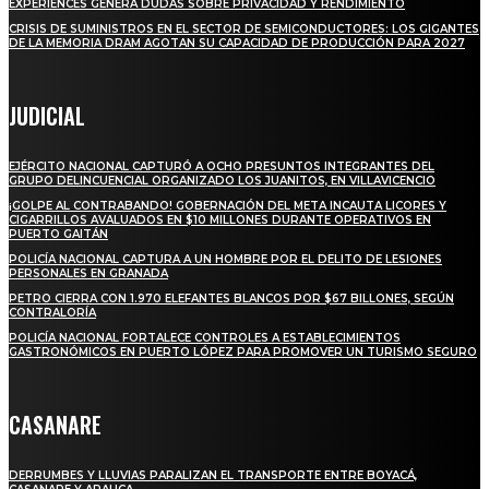
EXPERIENCES GENERA DUDAS SOBRE PRIVACIDAD Y RENDIMIENTO
CRISIS DE SUMINISTROS EN EL SECTOR DE SEMICONDUCTORES: LOS GIGANTES
DE LA MEMORIA DRAM AGOTAN SU CAPACIDAD DE PRODUCCIÓN PARA 2027
JUDICIAL
EJÉRCITO NACIONAL CAPTURÓ A OCHO PRESUNTOS INTEGRANTES DEL
GRUPO DELINCUENCIAL ORGANIZADO LOS JUANITOS, EN VILLAVICENCIO
¡GOLPE AL CONTRABANDO! GOBERNACIÓN DEL META INCAUTA LICORES Y
CIGARRILLOS AVALUADOS EN $10 MILLONES DURANTE OPERATIVOS EN
PUERTO GAITÁN
POLICÍA NACIONAL CAPTURA A UN HOMBRE POR EL DELITO DE LESIONES
PERSONALES EN GRANADA
PETRO CIERRA CON 1.970 ELEFANTES BLANCOS POR $67 BILLONES, SEGÚN
CONTRALORÍA
POLICÍA NACIONAL FORTALECE CONTROLES A ESTABLECIMIENTOS
GASTRONÓMICOS EN PUERTO LÓPEZ PARA PROMOVER UN TURISMO SEGURO
CASANARE
DERRUMBES Y LLUVIAS PARALIZAN EL TRANSPORTE ENTRE BOYACÁ,