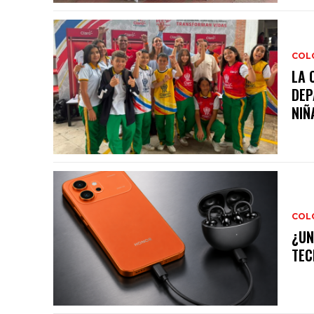
COL
LA 
DEP
NIÑA
COL
¿UN
TEC