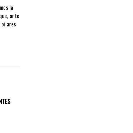
amos la
 que, ante
 pilares
NTES