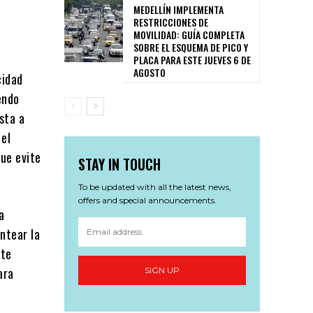
MEDELLÍN IMPLEMENTA
RESTRICCIONES DE
MOVILIDAD: GUÍA COMPLETA
SOBRE EL ESQUEMA DE PICO Y
PLACA PARA ESTE JUEVES 6 DE
AGOSTO
cidad
endo
sta a
 el
que evite
STAY IN TOUCH
To be updated with all the latest news,
offers and special announcements.
a
antear la
ste
ara
SIGN UP