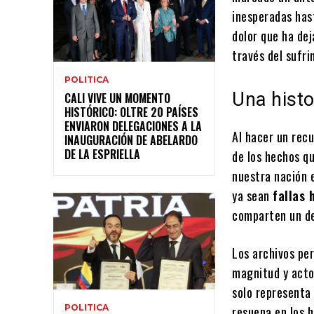
inesperadas has
dolor que ha dej
través del sufri
POLITICA
Una histo
CALI VIVE UN MOMENTO
HISTÓRICO: OLTRE 20 PAÍSES
ENVIARON DELEGACIONES A LA
Al hacer un recu
INAUGURACIÓN DE ABELARDO
DE LA ESPRIELLA
de los hechos qu
nuestra nación 
ya sean
fallas 
comparten un de
Los archivos per
magnitud y actos
solo representa 
POLITICA
resuena en los 