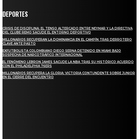
DEPORTES
CRISIS DE DISCIPLINA: EL TENSO ALTERCADO ENTRE NEYMAR Y LA DIRECTIVA
DEL CLUBE REMO SACUDE EL ENTORNO DEPORTIVO
MILLONARIOS RECUPERAN LA DOMINANCIA EN EL CAMPÍN TRAS DERROTERO
CLAVE ANTE PASTO
EXFUTBOLISTA COLOMBIANO DIEGO SERNA DETENIDO EN MIAMI BAJO
SOSPECHA DE NARCOTRÁFICO INTERNACIONAL
EL FENÓMENO LEBRON JAMES SACUDE LA NBA TRAS SU HISTÓRICO ACUERDO
CON EL PHILADELPHIA 76ERS
MILLONARIOS RECUPERA LA GLORIA: VICTORIA CONTUNDENTE SOBRE JUNIOR
EN EL CIERRE DEL ENCUENTRO
STAY IN TOUCH
TO BE UPDATED WITH ALL THE LATEST NEWS, OFFERS AND SPECIAL
ANNOUNCEMENTS.
SIGN UP