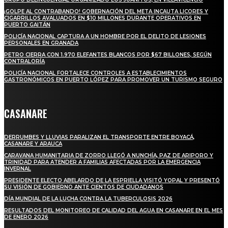
¡GOLPE AL CONTRABANDO! GOBERNACIÓN DEL META INCAUTA LICORES Y
CIGARRILLOS AVALUADOS EN $10 MILLONES DURANTE OPERATIVOS EN
PUERTO GAITÁN
POLICÍA NACIONAL CAPTURA A UN HOMBRE POR EL DELITO DE LESIONES
PERSONALES EN GRANADA
PETRO CIERRA CON 1.970 ELEFANTES BLANCOS POR $67 BILLONES, SEGÚN
CONTRALORÍA
POLICÍA NACIONAL FORTALECE CONTROLES A ESTABLECIMIENTOS
GASTRONÓMICOS EN PUERTO LÓPEZ PARA PROMOVER UN TURISMO SEGURO
CASANARE
DERRUMBES Y LLUVIAS PARALIZAN EL TRANSPORTE ENTRE BOYACÁ,
CASANARE Y ARAUCA
CARAVANA HUMANITARIA DE ZORRO LLEGÓ A NUNCHÍA, PAZ DE ARIPORO Y
TRINIDAD PARA ATENDER A FAMILIAS AFECTADAS POR LA EMERGENCIA
INVERNAL
PRESIDENTE ELECTO ABELARDO DE LA ESPRIELLA VISITÓ YOPAL Y PRESENTÓ
SU VISIÓN DE GOBIERNO ANTE CIENTOS DE CIUDADANOS
DÍA MUNDIAL DE LA LUCHA CONTRA LA TUBERCULOSIS 2026
RESULTADOS DEL MONITOREO DE CALIDAD DEL AGUA EN CASANARE EN EL MES
DE ENERO 2026