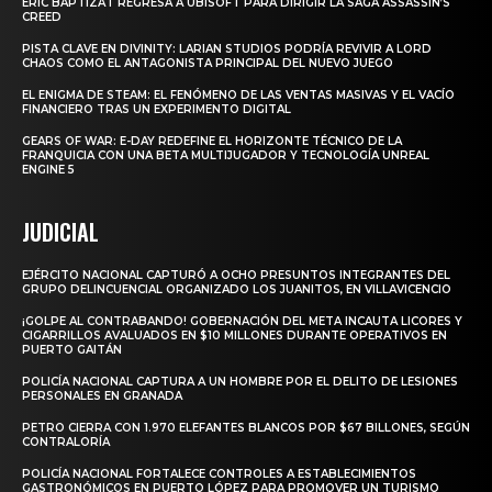
ERIC BAPTIZAT REGRESA A UBISOFT PARA DIRIGIR LA SAGA ASSASSIN’S
CREED
PISTA CLAVE EN DIVINITY: LARIAN STUDIOS PODRÍA REVIVIR A LORD
CHAOS COMO EL ANTAGONISTA PRINCIPAL DEL NUEVO JUEGO
EL ENIGMA DE STEAM: EL FENÓMENO DE LAS VENTAS MASIVAS Y EL VACÍO
FINANCIERO TRAS UN EXPERIMENTO DIGITAL
GEARS OF WAR: E-DAY REDEFINE EL HORIZONTE TÉCNICO DE LA
FRANQUICIA CON UNA BETA MULTIJUGADOR Y TECNOLOGÍA UNREAL
ENGINE 5
JUDICIAL
EJÉRCITO NACIONAL CAPTURÓ A OCHO PRESUNTOS INTEGRANTES DEL
GRUPO DELINCUENCIAL ORGANIZADO LOS JUANITOS, EN VILLAVICENCIO
¡GOLPE AL CONTRABANDO! GOBERNACIÓN DEL META INCAUTA LICORES Y
CIGARRILLOS AVALUADOS EN $10 MILLONES DURANTE OPERATIVOS EN
PUERTO GAITÁN
POLICÍA NACIONAL CAPTURA A UN HOMBRE POR EL DELITO DE LESIONES
PERSONALES EN GRANADA
PETRO CIERRA CON 1.970 ELEFANTES BLANCOS POR $67 BILLONES, SEGÚN
CONTRALORÍA
POLICÍA NACIONAL FORTALECE CONTROLES A ESTABLECIMIENTOS
GASTRONÓMICOS EN PUERTO LÓPEZ PARA PROMOVER UN TURISMO