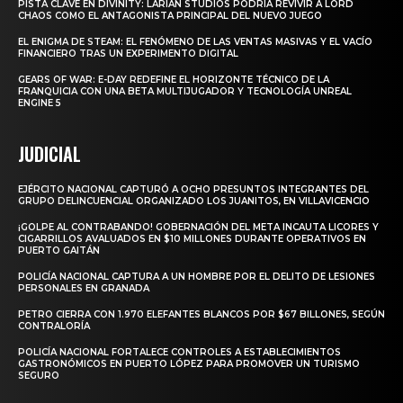
PISTA CLAVE EN DIVINITY: LARIAN STUDIOS PODRÍA REVIVIR A LORD
CHAOS COMO EL ANTAGONISTA PRINCIPAL DEL NUEVO JUEGO
EL ENIGMA DE STEAM: EL FENÓMENO DE LAS VENTAS MASIVAS Y EL VACÍO
FINANCIERO TRAS UN EXPERIMENTO DIGITAL
GEARS OF WAR: E-DAY REDEFINE EL HORIZONTE TÉCNICO DE LA
FRANQUICIA CON UNA BETA MULTIJUGADOR Y TECNOLOGÍA UNREAL
ENGINE 5
JUDICIAL
EJÉRCITO NACIONAL CAPTURÓ A OCHO PRESUNTOS INTEGRANTES DEL
GRUPO DELINCUENCIAL ORGANIZADO LOS JUANITOS, EN VILLAVICENCIO
¡GOLPE AL CONTRABANDO! GOBERNACIÓN DEL META INCAUTA LICORES Y
CIGARRILLOS AVALUADOS EN $10 MILLONES DURANTE OPERATIVOS EN
PUERTO GAITÁN
POLICÍA NACIONAL CAPTURA A UN HOMBRE POR EL DELITO DE LESIONES
PERSONALES EN GRANADA
PETRO CIERRA CON 1.970 ELEFANTES BLANCOS POR $67 BILLONES, SEGÚN
CONTRALORÍA
POLICÍA NACIONAL FORTALECE CONTROLES A ESTABLECIMIENTOS
GASTRONÓMICOS EN PUERTO LÓPEZ PARA PROMOVER UN TURISMO
SEGURO