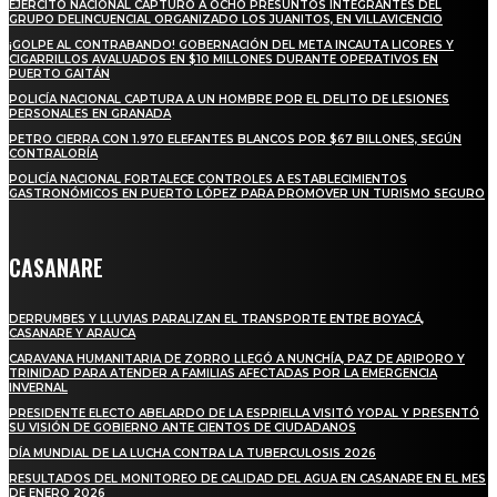
EJÉRCITO NACIONAL CAPTURÓ A OCHO PRESUNTOS INTEGRANTES DEL
GRUPO DELINCUENCIAL ORGANIZADO LOS JUANITOS, EN VILLAVICENCIO
¡GOLPE AL CONTRABANDO! GOBERNACIÓN DEL META INCAUTA LICORES Y
CIGARRILLOS AVALUADOS EN $10 MILLONES DURANTE OPERATIVOS EN
PUERTO GAITÁN
POLICÍA NACIONAL CAPTURA A UN HOMBRE POR EL DELITO DE LESIONES
PERSONALES EN GRANADA
PETRO CIERRA CON 1.970 ELEFANTES BLANCOS POR $67 BILLONES, SEGÚN
CONTRALORÍA
POLICÍA NACIONAL FORTALECE CONTROLES A ESTABLECIMIENTOS
GASTRONÓMICOS EN PUERTO LÓPEZ PARA PROMOVER UN TURISMO SEGURO
CASANARE
DERRUMBES Y LLUVIAS PARALIZAN EL TRANSPORTE ENTRE BOYACÁ,
CASANARE Y ARAUCA
CARAVANA HUMANITARIA DE ZORRO LLEGÓ A NUNCHÍA, PAZ DE ARIPORO Y
TRINIDAD PARA ATENDER A FAMILIAS AFECTADAS POR LA EMERGENCIA
INVERNAL
PRESIDENTE ELECTO ABELARDO DE LA ESPRIELLA VISITÓ YOPAL Y PRESENTÓ
SU VISIÓN DE GOBIERNO ANTE CIENTOS DE CIUDADANOS
DÍA MUNDIAL DE LA LUCHA CONTRA LA TUBERCULOSIS 2026
RESULTADOS DEL MONITOREO DE CALIDAD DEL AGUA EN CASANARE EN EL MES
DE ENERO 2026