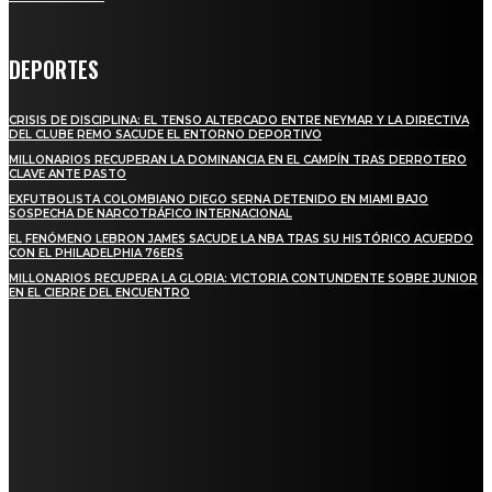
DEPORTES
CRISIS DE DISCIPLINA: EL TENSO ALTERCADO ENTRE NEYMAR Y LA DIRECTIVA
DEL CLUBE REMO SACUDE EL ENTORNO DEPORTIVO
MILLONARIOS RECUPERAN LA DOMINANCIA EN EL CAMPÍN TRAS DERROTERO
CLAVE ANTE PASTO
EXFUTBOLISTA COLOMBIANO DIEGO SERNA DETENIDO EN MIAMI BAJO
SOSPECHA DE NARCOTRÁFICO INTERNACIONAL
EL FENÓMENO LEBRON JAMES SACUDE LA NBA TRAS SU HISTÓRICO ACUERDO
CON EL PHILADELPHIA 76ERS
MILLONARIOS RECUPERA LA GLORIA: VICTORIA CONTUNDENTE SOBRE JUNIOR
EN EL CIERRE DEL ENCUENTRO
STAY IN TOUCH
TO BE UPDATED WITH ALL THE LATEST NEWS, OFFERS AND SPECIAL
ANNOUNCEMENTS.
SIGN UP