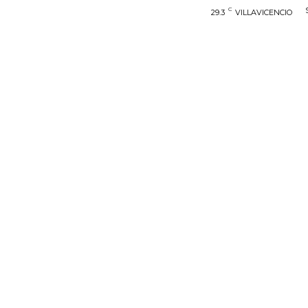
C
29.3
VILLAVICENCIO