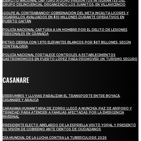
EJÉRCITO NACIONAL CAPTURÓ A OCHO PRESUNTOS INTEGRANTES DEL
GRUPO DELINCUENCIAL ORGANIZADO LOS JUANITOS, EN VILLAVICENCIO
¡GOLPE AL CONTRABANDO! GOBERNACIÓN DEL META INCAUTA LICORES Y
CIGARRILLOS AVALUADOS EN $10 MILLONES DURANTE OPERATIVOS EN
PUERTO GAITÁN
POLICÍA NACIONAL CAPTURA A UN HOMBRE POR EL DELITO DE LESIONES
PERSONALES EN GRANADA
PETRO CIERRA CON 1.970 ELEFANTES BLANCOS POR $67 BILLONES, SEGÚN
CONTRALORÍA
POLICÍA NACIONAL FORTALECE CONTROLES A ESTABLECIMIENTOS
GASTRONÓMICOS EN PUERTO LÓPEZ PARA PROMOVER UN TURISMO SEGURO
CASANARE
DERRUMBES Y LLUVIAS PARALIZAN EL TRANSPORTE ENTRE BOYACÁ,
CASANARE Y ARAUCA
CARAVANA HUMANITARIA DE ZORRO LLEGÓ A NUNCHÍA, PAZ DE ARIPORO Y
TRINIDAD PARA ATENDER A FAMILIAS AFECTADAS POR LA EMERGENCIA
INVERNAL
PRESIDENTE ELECTO ABELARDO DE LA ESPRIELLA VISITÓ YOPAL Y PRESENTÓ
SU VISIÓN DE GOBIERNO ANTE CIENTOS DE CIUDADANOS
DÍA MUNDIAL DE LA LUCHA CONTRA LA TUBERCULOSIS 2026