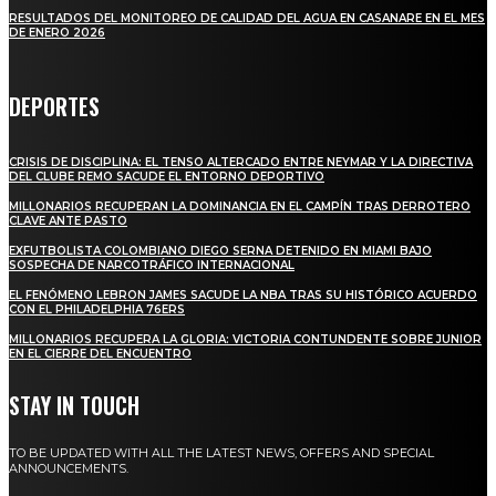
RESULTADOS DEL MONITOREO DE CALIDAD DEL AGUA EN CASANARE EN EL MES
DE ENERO 2026
DEPORTES
CRISIS DE DISCIPLINA: EL TENSO ALTERCADO ENTRE NEYMAR Y LA DIRECTIVA
DEL CLUBE REMO SACUDE EL ENTORNO DEPORTIVO
MILLONARIOS RECUPERAN LA DOMINANCIA EN EL CAMPÍN TRAS DERROTERO
CLAVE ANTE PASTO
EXFUTBOLISTA COLOMBIANO DIEGO SERNA DETENIDO EN MIAMI BAJO
SOSPECHA DE NARCOTRÁFICO INTERNACIONAL
EL FENÓMENO LEBRON JAMES SACUDE LA NBA TRAS SU HISTÓRICO ACUERDO
CON EL PHILADELPHIA 76ERS
MILLONARIOS RECUPERA LA GLORIA: VICTORIA CONTUNDENTE SOBRE JUNIOR
EN EL CIERRE DEL ENCUENTRO
STAY IN TOUCH
TO BE UPDATED WITH ALL THE LATEST NEWS, OFFERS AND SPECIAL
ANNOUNCEMENTS.