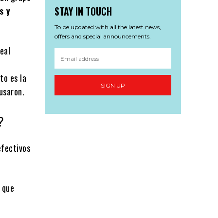
STAY IN TOUCH
s y
To be updated with all the latest news,
offers and special announcements.
eal
to es la
SIGN UP
usaron.
?
efectivos
 que