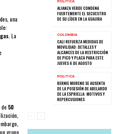
POLITICA
ALIANZA VERDE CONDENA
FUERTEMENTE EL SECUESTRO
ades, una
DE SU LÍDER EN LA GUAJIRA
ble:
ogas
. La
COLOMBIA
CALI REFUERZA MEDIDAS DE
MOVILIDAD: DETALLES Y
e
ALCANCES DE LA RESTRICCIÓN
DE PICO Y PLACA PARA ESTE
JUEVES 6 DE AGOSTO
POLITICA
BERNIE MORENO SE AUSENTA
DE LA POSESIÓN DE ABELARDO
DE LA ESPRIELLA: MOTIVOS Y
REPERCUSIONES
s de
50
lización,
 embargo,
 un grupo