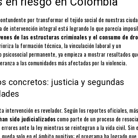
s en riesgo en Colombia
contundente por transformar el tejido social de nuestras ciud
 de intervención integral está logrando lo que parecía imposi
óvenes de las estructuras criminales y el consumo de dr
prioriza la formación técnica, la vinculación laboral y un
psicosocial permanente, ya empieza a mostrar resultados qu
peranza a las comunidades más afectadas por la violencia.
s concretos: justicia y segundas
dades
ta intervención es revelador. Según los reportes oficiales, má
han sido judicializados
como parte de un proceso de resocia
errores ante la ley mientras se reintegran a la vida civil. Sin
e queda solo en el ámbito punitivo; el programa ha logrado que