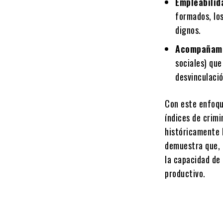
Empleabilid
formados, lo
dignos.
Acompañami
sociales) qu
desvinculació
Con este enfoque
índices de crimi
históricamente h
demuestra que, 
la capacidad de 
productivo.