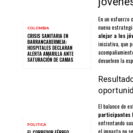
jóvene
En un esfuerzo 
nueva estrategia
COLOMBIA
alejar a los j
CRISIS SANITARIA EN
BARRANCABERMEJA:
iniciativa, que 
HOSPITALES DECLARAN
acompañamiento 
ALERTA AMARILLA ANTE
SATURACIÓN DE CAMAS
devuelven la es
Resultado
oportuni
El balance de es
participantes 
enfrentando sus 
POLITICA
el impacto no s
EL CORREDOR FÉRREO