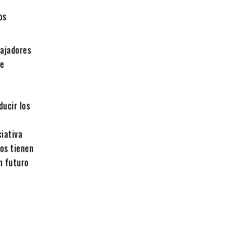
z
os
bajadores
de
ducir los
ciativa
os tienen
un futuro