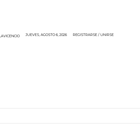
JUEVES, AGOSTO 6, 2026
REGISTRARSE / UNIRSE
LAVICENCIO
IOS
APP
CONTACTO
MORE