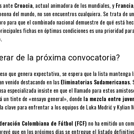
s ante
Croacia
, actual animadora de los mundiales, y
Francia
eona del mundo, no son encuentros cualquiera. Se trata de u
oro para que el combinado nacional demuestre de qué está hec
rincipales fichas en óptimas condiciones es una prioridad para
.
rar de la próxima convocatoria?
eso que genera expectativa, se espera que la lista mantenga l
an venido destacando en las
Eliminatorias Sudamericanas
. 
nsa especializada insiste en que el llamado para estos amistos
rá un tinte de «ensayo general», donde
la mezcla entre juve
la clave para enfrentar a los equipos de Luka Modrić y Kylian 
deración Colombiana de Fútbol (FCF)
no ha emitido un co
 prevé que en los próximos días se entregue el listado definitiv