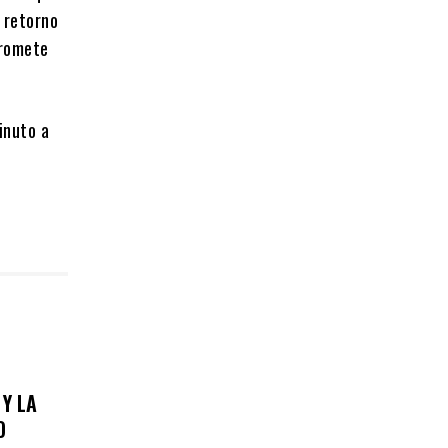
o retorno
promete
inuto a
 Y LA
O