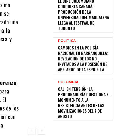
EL CINE COLOMBIANO
óxima
CONQUISTA CANADÁ:
PRODUCCIÓN DE LA
ún se
UNIVERSIDAD DEL MAGDALENA
trado una
LLEGA AL FESTIVAL DE
TORONTO
 a la
cia y
POLITICA
CAMBIOS EN LA POLICÍA
NACIONAL EN BARRANQUILLA:
REVELACIÓN DE LOS NO
INVITADOS A LA POSESIÓN DE
ABELARDO DE LA ESPRIELLA
Lorenzo
,
COLOMBIA
CALI EN TENSIÓN: LA
 para
PROCURADURÍA CUESTIONA EL
 El
MONUMENTO A LA
RESISTENCIA ANTES DE LAS
es de los
MOVILIZACIONES DEL 7 DE
onar con
AGOSTO
ea
.