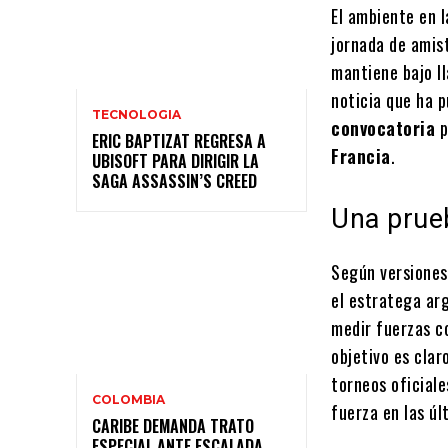
El ambiente en 
jornada de amist
mantiene bajo ll
noticia que ha p
TECNOLOGIA
convocatoria
p
ERIC BAPTIZAT REGRESA A
Francia
.
UBISOFT PARA DIRIGIR LA
SAGA ASSASSIN’S CREED
Una prueb
Según versiones
el estratega arg
medir fuerzas c
objetivo es clar
torneos oficial
COLOMBIA
fuerza en las úl
CARIBE DEMANDA TRATO
ESPECIAL ANTE ESCALADA