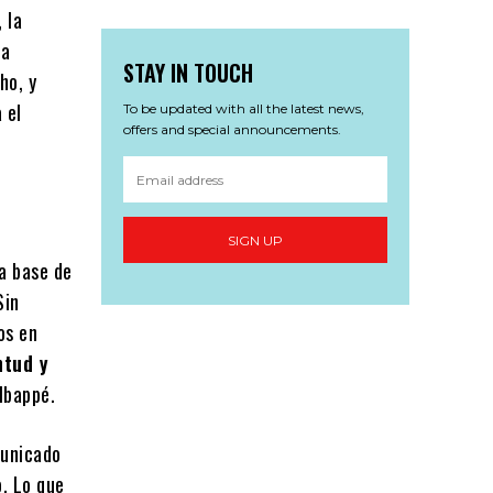
, la
na
STAY IN TOUCH
ho, y
 el
To be updated with all the latest news,
offers and special announcements.
SIGN UP
a base de
Sin
os en
ntud y
Mbappé.
municado
o. Lo que