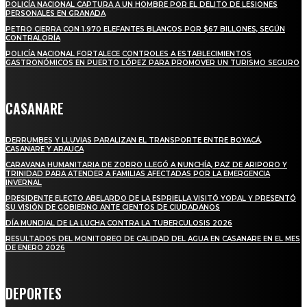
POLICÍA NACIONAL CAPTURA A UN HOMBRE POR EL DELITO DE LESIONES
PERSONALES EN GRANADA
PETRO CIERRA CON 1.970 ELEFANTES BLANCOS POR $67 BILLONES, SEGÚN
CONTRALORÍA
POLICÍA NACIONAL FORTALECE CONTROLES A ESTABLECIMIENTOS
GASTRONÓMICOS EN PUERTO LÓPEZ PARA PROMOVER UN TURISMO SEGURO
CASANARE
DERRUMBES Y LLUVIAS PARALIZAN EL TRANSPORTE ENTRE BOYACÁ,
CASANARE Y ARAUCA
CARAVANA HUMANITARIA DE ZORRO LLEGÓ A NUNCHÍA, PAZ DE ARIPORO Y
TRINIDAD PARA ATENDER A FAMILIAS AFECTADAS POR LA EMERGENCIA
INVERNAL
PRESIDENTE ELECTO ABELARDO DE LA ESPRIELLA VISITÓ YOPAL Y PRESENTÓ
SU VISIÓN DE GOBIERNO ANTE CIENTOS DE CIUDADANOS
DÍA MUNDIAL DE LA LUCHA CONTRA LA TUBERCULOSIS 2026
RESULTADOS DEL MONITOREO DE CALIDAD DEL AGUA EN CASANARE EN EL MES
DE ENERO 2026
DEPORTES