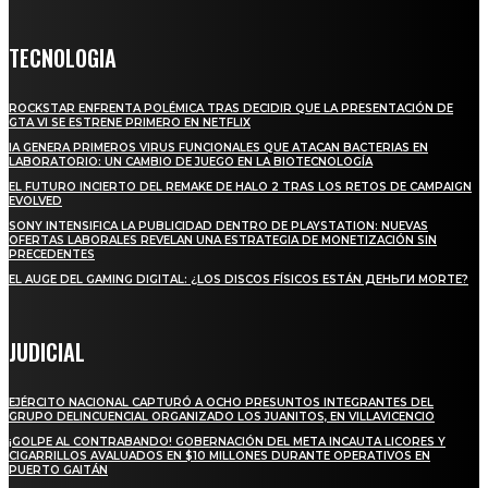
TECNOLOGIA
ROCKSTAR ENFRENTA POLÉMICA TRAS DECIDIR QUE LA PRESENTACIÓN DE
GTA VI SE ESTRENE PRIMERO EN NETFLIX
IA GENERA PRIMEROS VIRUS FUNCIONALES QUE ATACAN BACTERIAS EN
LABORATORIO: UN CAMBIO DE JUEGO EN LA BIOTECNOLOGÍA
EL FUTURO INCIERTO DEL REMAKE DE HALO 2 TRAS LOS RETOS DE CAMPAIGN
EVOLVED
SONY INTENSIFICA LA PUBLICIDAD DENTRO DE PLAYSTATION: NUEVAS
OFERTAS LABORALES REVELAN UNA ESTRATEGIA DE MONETIZACIÓN SIN
PRECEDENTES
EL AUGE DEL GAMING DIGITAL: ¿LOS DISCOS FÍSICOS ESTÁN ДЕНЬГИ MORTE?
JUDICIAL
EJÉRCITO NACIONAL CAPTURÓ A OCHO PRESUNTOS INTEGRANTES DEL
GRUPO DELINCUENCIAL ORGANIZADO LOS JUANITOS, EN VILLAVICENCIO
¡GOLPE AL CONTRABANDO! GOBERNACIÓN DEL META INCAUTA LICORES Y
CIGARRILLOS AVALUADOS EN $10 MILLONES DURANTE OPERATIVOS EN
PUERTO GAITÁN