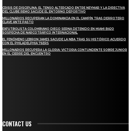
CRISIS DE DISCIPLINA: EL TENSO ALTERCADO ENTRE NEYMAR Y LA DIRECTIVA
DEL CLUBE REMO SACUDE EL ENTORNO DEPORTIVO
MILLONARIOS RECUPERAN LA DOMINANCIA EN EL CAMPÍN TRAS DERROTERO
CLAVE ANTE PASTO
EXFUTBOLISTA COLOMBIANO DIEGO SERNA DETENIDO EN MIAMI BAJO
SOSPECHA DE NARCOTRÁFICO INTERNACIONAL
EL FENÓMENO LEBRON JAMES SACUDE LA NBA TRAS SU HISTÓRICO ACUERDO
CON EL PHILADELPHIA 76ERS
MILLONARIOS RECUPERA LA GLORIA: VICTORIA CONTUNDENTE SOBRE JUNIOR
EN EL CIERRE DEL ENCUENTRO
STAY IN TOUCH
TO BE UPDATED WITH ALL THE LATEST NEWS, OFFERS AND SPECIAL
ANNOUNCEMENTS.
SIGN UP
CONTACT US