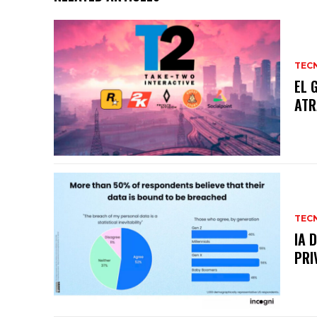
TEC
EL 
ATR
TEC
IA 
PRI