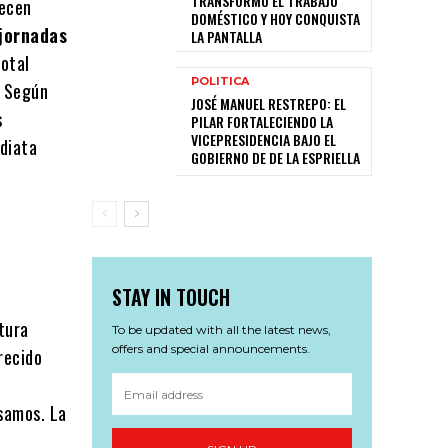
TRANSFORMÓ EL TRABAJO
recen
DOMÉSTICO Y HOY CONQUISTA
jornadas
LA PANTALLA
total
POLITICA
. Según
JOSÉ MANUEL RESTREPO: EL
s
PILAR FORTALECIENDO LA
VICEPRESIDENCIA BAJO EL
ediata
GOBIERNO DE DE LA ESPRIELLA
STAY IN TOUCH
tura
To be updated with all the latest news,
offers and special announcements.
recido
samos. La