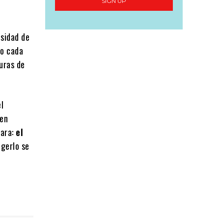
SIGN UP
esidad de
do cada
uras de
l
 en
lara:
el
egerlo se