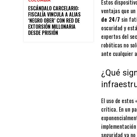
COLOMBIA
Estos dispositiv
ESCÁNDALO CARCELARIO:
ventajas que un
FISCALÍA VINCULA A ALIAS
de 24/7
sin fat
‘NEGRO OBER’ CON RED DE
EXTORSIÓN MILLONARIA
oscuridad y est
DESDE PRISIÓN
expertos del sec
robóticas no so
ante cualquier a
¿Qué sign
infraestr
El uso de estos
crítica. En un p
exponencialment
implementación
seguridad ya no 