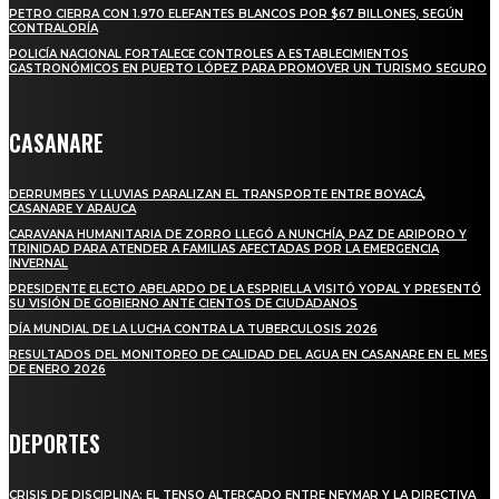
PETRO CIERRA CON 1.970 ELEFANTES BLANCOS POR $67 BILLONES, SEGÚN
CONTRALORÍA
POLICÍA NACIONAL FORTALECE CONTROLES A ESTABLECIMIENTOS
GASTRONÓMICOS EN PUERTO LÓPEZ PARA PROMOVER UN TURISMO SEGURO
CASANARE
DERRUMBES Y LLUVIAS PARALIZAN EL TRANSPORTE ENTRE BOYACÁ,
CASANARE Y ARAUCA
CARAVANA HUMANITARIA DE ZORRO LLEGÓ A NUNCHÍA, PAZ DE ARIPORO Y
TRINIDAD PARA ATENDER A FAMILIAS AFECTADAS POR LA EMERGENCIA
INVERNAL
PRESIDENTE ELECTO ABELARDO DE LA ESPRIELLA VISITÓ YOPAL Y PRESENTÓ
SU VISIÓN DE GOBIERNO ANTE CIENTOS DE CIUDADANOS
DÍA MUNDIAL DE LA LUCHA CONTRA LA TUBERCULOSIS 2026
RESULTADOS DEL MONITOREO DE CALIDAD DEL AGUA EN CASANARE EN EL MES
DE ENERO 2026
DEPORTES
CRISIS DE DISCIPLINA: EL TENSO ALTERCADO ENTRE NEYMAR Y LA DIRECTIVA