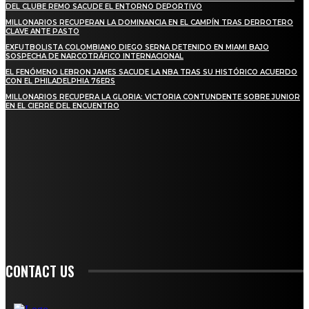
DEL CLUBE REMO SACUDE EL ENTORNO DEPORTIVO
MILLONARIOS RECUPERAN LA DOMINANCIA EN EL CAMPÍN TRAS DERROTERO
CLAVE ANTE PASTO
EXFUTBOLISTA COLOMBIANO DIEGO SERNA DETENIDO EN MIAMI BAJO
SOSPECHA DE NARCOTRÁFICO INTERNACIONAL
EL FENÓMENO LEBRON JAMES SACUDE LA NBA TRAS SU HISTÓRICO ACUERDO
CON EL PHILADELPHIA 76ERS
MILLONARIOS RECUPERA LA GLORIA: VICTORIA CONTUNDENTE SOBRE JUNIOR
EN EL CIERRE DEL ENCUENTRO
STAY IN TOUCH
TO BE UPDATED WITH ALL THE LATEST NEWS, OFFERS AND SPECIAL
ANNOUNCEMENTS.
SIGN UP
CONTACT US