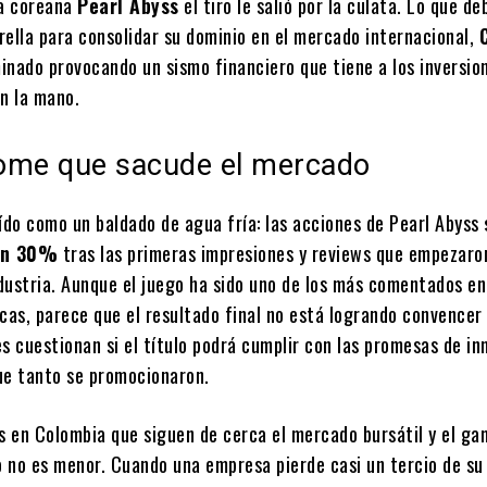
ra coreana
Pearl Abyss
el tiro le salió por la culata. Lo que de
rella para consolidar su dominio en el mercado internacional,
minado provocando un sismo financiero que tiene a los inversio
en la mano.
ome que sacude el mercado
aído como un baldado de agua fría: las acciones de Pearl Abyss
un 30%
tras las primeras impresiones y reviews que empezaro
ndustria. Aunque el juego ha sido uno de los más comentados en
cas, parece que el resultado final no está logrando convencer 
s cuestionan si el título podrá cumplir con las promesas de in
ue tanto se promocionaron.
es en Colombia que siguen de cerca el mercado bursátil y el ga
 no es menor. Cuando una empresa pierde casi un tercio de su 