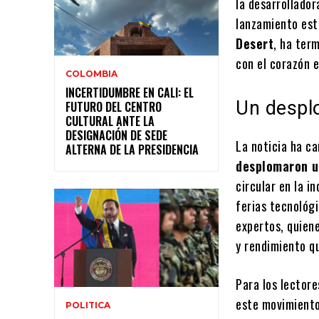
la desarrollado
lanzamiento est
Desert
, ha ter
con el corazón 
COLOMBIA
INCERTIDUMBRE EN CALI: EL
Un despl
FUTURO DEL CENTRO
CULTURAL ANTE LA
DESIGNACIÓN DE SEDE
La noticia ha c
ALTERNA DE LA PRESIDENCIA
desplomaron 
circular en la i
ferias tecnológi
expertos, quiene
y rendimiento q
Para los lector
este movimiento
POLITICA