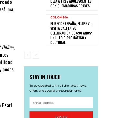
DEJA A TRES ADOLESCENTES
ercado
CON QUEMADURAS GRAVES
 esfuma
COLOMBIA
EL REY DE ESPAÑA, FELIPE VI,
VISITA CALI EN SU
CELEBRACIÓN DE 490 AÑOS:
UN HITO DIPLOMÁTICO Y
CULTURAL
t Online
,
entes
bilidad
 y pocas
STAY IN TOUCH
To be updated with all the latest news,
offers and special announcements.
e Pearl
SIGN UP