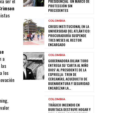
bía ser el
PRESIDENCIAL: UN MARCO DE
PROTECCIÓN SIN
Crimson
PRECEDENTES
nistas
COLOMBIA
CRISIS INSTITUCIONAL EN LA
UNIVERSIDAD DEL ATLÁNTICO:
PROCURADURÍA SUSPENDE
TRES MESES AL RECTOR
ENCARGADO
se
COLOMBIA
n a
GOBERNADORA DILIAN TORO
 las
ENTREGA SU ‘CARTA AL NIÑO
DIOS’ AL PRESIDENTE DE LA
a los
ESPRIELLA: TREN DE
CERCANÍAS, ACUEDUCTO DE
novación
BUENAVENTURA Y SEGURIDAD
ENCABEZAN LA...
ming,
COLOMBIA
TRÁGICO INCENDIO EN
valor
BURITACA DESTRUYE HOGAR Y