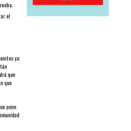
prueba.
ar el
bonitos ya
stán
ndrá que
zo que
que pone
 comunidad