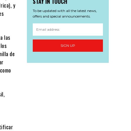
STAY IN TOUCH
rica), y
To be updated with all the latest news,
es
offers and special announcements.
a las
 los
SIGN UP
illa de
ar
o como
il,
ificar