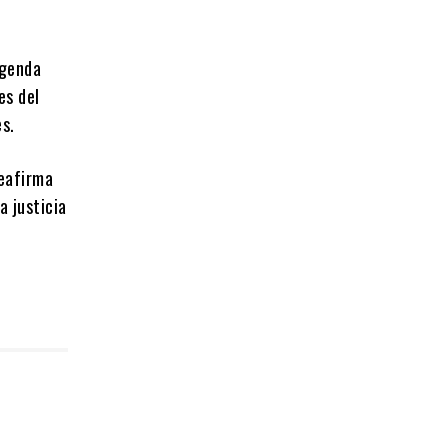
agenda
es del
es.
reafirma
a justicia