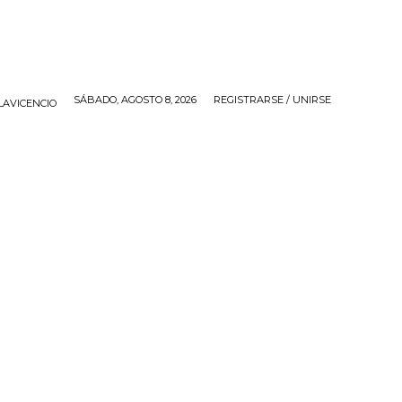
SÁBADO, AGOSTO 8, 2026
REGISTRARSE / UNIRSE
LAVICENCIO
IOS
APP
CONTACTO
MORE