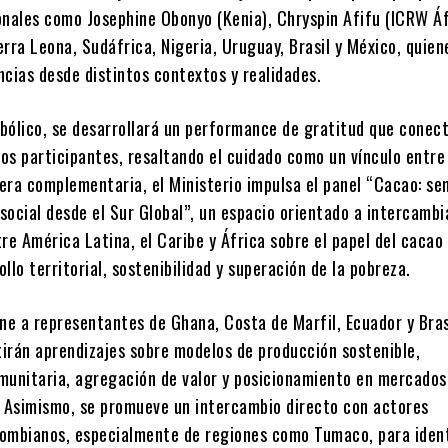
onales como Josephine Obonyo (Kenia), Chryspin Afifu (ICRW Áf
rra Leona, Sudáfrica, Nigeria, Uruguay, Brasil y México, quien
ncias desde distintos contextos y realidades.
bólico, se desarrollará un performance de gratitud que conect
ios participantes, resaltando el cuidado como un vínculo entre
era complementaria, el Ministerio impulsa el panel “Cacao: sem
social desde el Sur Global”, un espacio orientado a intercambi
re América Latina, el Caribe y África sobre el papel del caca
llo territorial, sostenibilidad y superación de la pobreza.
ne a representantes de Ghana, Costa de Marfil, Ecuador y Bras
irán aprendizajes sobre modelos de producción sostenible,
munitaria, agregación de valor y posicionamiento en mercados
. Asimismo, se promueve un intercambio directo con actores
olombianos, especialmente de regiones como Tumaco, para ident