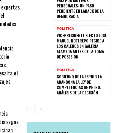
PAÍS POR MOTIVOS
PERSONALES: UN PASO
, expertas
PENDIENTE EN LABACK DE LA
 el
DEMOCRACIA
unidades
POLITICA
VICEPRESIDENTE ELECTO JOSÉ
MANUEL RESTREPO RECIBE A
LOS CALEÑOS EN GALERÍA
olencia
ALAMEDA ANTES DE LA TOMA
torio
DE POSESIÓN
cas
POLITICA
esalta el
GOBIERNO DE LA ESPRIELLA
zajes
ABANDONA LA LEY DE
COMPETENCIAS DE PETRO:
ANÁLISIS DE LA DECISIÓN
ncia
iderazgos
ticipan