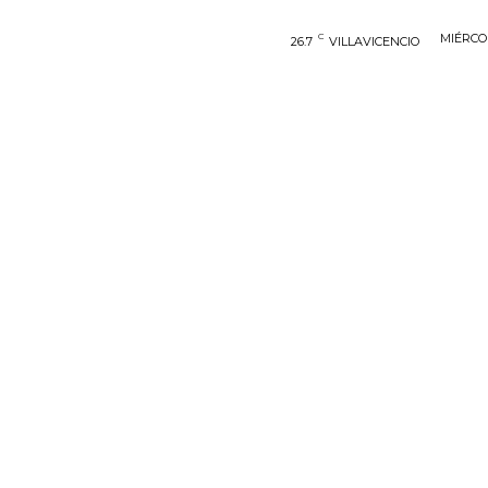
C
MIÉRCOL
26.7
VILLAVICENCIO