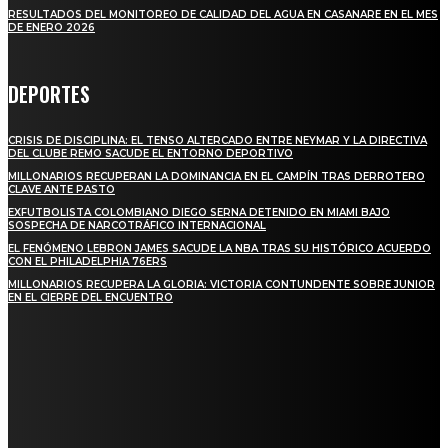
RESULTADOS DEL MONITOREO DE CALIDAD DEL AGUA EN CASANARE EN EL MES
DE ENERO 2026
DEPORTES
CRISIS DE DISCIPLINA: EL TENSO ALTERCADO ENTRE NEYMAR Y LA DIRECTIVA
DEL CLUBE REMO SACUDE EL ENTORNO DEPORTIVO
MILLONARIOS RECUPERAN LA DOMINANCIA EN EL CAMPÍN TRAS DERROTERO
CLAVE ANTE PASTO
EXFUTBOLISTA COLOMBIANO DIEGO SERNA DETENIDO EN MIAMI BAJO
SOSPECHA DE NARCOTRÁFICO INTERNACIONAL
EL FENÓMENO LEBRON JAMES SACUDE LA NBA TRAS SU HISTÓRICO ACUERDO
CON EL PHILADELPHIA 76ERS
MILLONARIOS RECUPERA LA GLORIA: VICTORIA CONTUNDENTE SOBRE JUNIOR
EN EL CIERRE DEL ENCUENTRO
STAY IN TOUCH
TO BE UPDATED WITH ALL THE LATEST NEWS, OFFERS AND SPECIAL
ANNOUNCEMENTS.