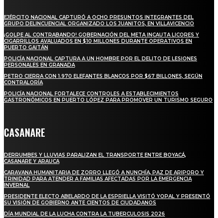
EJÉRCITO NACIONAL CAPTURÓ A OCHO PRESUNTOS INTEGRANTES DEL
GRUPO DELINCUENCIAL ORGANIZADO LOS JUANITOS, EN VILLAVICENCIO
¡GOLPE AL CONTRABANDO! GOBERNACIÓN DEL META INCAUTA LICORES Y
CIGARRILLOS AVALUADOS EN $10 MILLONES DURANTE OPERATIVOS EN
PUERTO GAITÁN
POLICÍA NACIONAL CAPTURA A UN HOMBRE POR EL DELITO DE LESIONES
PERSONALES EN GRANADA
PETRO CIERRA CON 1.970 ELEFANTES BLANCOS POR $67 BILLONES, SEGÚN
CONTRALORÍA
POLICÍA NACIONAL FORTALECE CONTROLES A ESTABLECIMIENTOS
GASTRONÓMICOS EN PUERTO LÓPEZ PARA PROMOVER UN TURISMO SEGURO
CASANARE
DERRUMBES Y LLUVIAS PARALIZAN EL TRANSPORTE ENTRE BOYACÁ,
CASANARE Y ARAUCA
CARAVANA HUMANITARIA DE ZORRO LLEGÓ A NUNCHÍA, PAZ DE ARIPORO Y
TRINIDAD PARA ATENDER A FAMILIAS AFECTADAS POR LA EMERGENCIA
INVERNAL
PRESIDENTE ELECTO ABELARDO DE LA ESPRIELLA VISITÓ YOPAL Y PRESENTÓ
SU VISIÓN DE GOBIERNO ANTE CIENTOS DE CIUDADANOS
DÍA MUNDIAL DE LA LUCHA CONTRA LA TUBERCULOSIS 2026