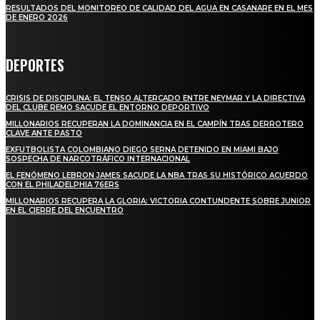
RESULTADOS DEL MONITOREO DE CALIDAD DEL AGUA EN CASANARE EN EL MES
DE ENERO 2026
DEPORTES
CRISIS DE DISCIPLINA: EL TENSO ALTERCADO ENTRE NEYMAR Y LA DIRECTIVA
DEL CLUBE REMO SACUDE EL ENTORNO DEPORTIVO
MILLONARIOS RECUPERAN LA DOMINANCIA EN EL CAMPÍN TRAS DERROTERO
CLAVE ANTE PASTO
EXFUTBOLISTA COLOMBIANO DIEGO SERNA DETENIDO EN MIAMI BAJO
SOSPECHA DE NARCOTRÁFICO INTERNACIONAL
EL FENÓMENO LEBRON JAMES SACUDE LA NBA TRAS SU HISTÓRICO ACUERDO
CON EL PHILADELPHIA 76ERS
MILLONARIOS RECUPERA LA GLORIA: VICTORIA CONTUNDENTE SOBRE JUNIOR
EN EL CIERRE DEL ENCUENTRO
STAY IN TOUCH
TO BE UPDATED WITH ALL THE LATEST NEWS, OFFERS AND SPECIAL
ANNOUNCEMENTS.