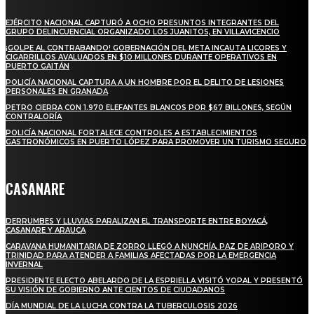
EJÉRCITO NACIONAL CAPTURÓ A OCHO PRESUNTOS INTEGRANTES DEL
GRUPO DELINCUENCIAL ORGANIZADO LOS JUANITOS, EN VILLAVICENCIO
¡GOLPE AL CONTRABANDO! GOBERNACIÓN DEL META INCAUTA LICORES Y
CIGARRILLOS AVALUADOS EN $10 MILLONES DURANTE OPERATIVOS EN
PUERTO GAITÁN
POLICÍA NACIONAL CAPTURA A UN HOMBRE POR EL DELITO DE LESIONES
PERSONALES EN GRANADA
PETRO CIERRA CON 1.970 ELEFANTES BLANCOS POR $67 BILLONES, SEGÚN
CONTRALORÍA
POLICÍA NACIONAL FORTALECE CONTROLES A ESTABLECIMIENTOS
GASTRONÓMICOS EN PUERTO LÓPEZ PARA PROMOVER UN TURISMO SEGURO
CASANARE
DERRUMBES Y LLUVIAS PARALIZAN EL TRANSPORTE ENTRE BOYACÁ,
CASANARE Y ARAUCA
CARAVANA HUMANITARIA DE ZORRO LLEGÓ A NUNCHÍA, PAZ DE ARIPORO Y
TRINIDAD PARA ATENDER A FAMILIAS AFECTADAS POR LA EMERGENCIA
INVERNAL
PRESIDENTE ELECTO ABELARDO DE LA ESPRIELLA VISITÓ YOPAL Y PRESENTÓ
SU VISIÓN DE GOBIERNO ANTE CIENTOS DE CIUDADANOS
DÍA MUNDIAL DE LA LUCHA CONTRA LA TUBERCULOSIS 2026