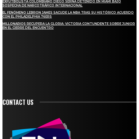
EXFUTBOLISTA COLOMBIANO DIEGO SERNA DETENIDO EN MIAMI BAJO
SOSPECHA DE NARCOTRÁFICO INTERNACIONAL
EL FENÓMENO LEBRON JAMES SACUDE LA NBA TRAS SU HISTÓRICO ACUERDO
CON EL PHILADELPHIA 76ERS
MILLONARIOS RECUPERA LA GLORIA: VICTORIA CONTUNDENTE SOBRE JUNIOR
EN EL CIERRE DEL ENCUENTRO
STAY IN TOUCH
TO BE UPDATED WITH ALL THE LATEST NEWS, OFFERS AND SPECIAL
ANNOUNCEMENTS.
SIGN UP
CONTACT US