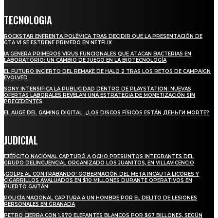
TECNOLOGIA
ROCKSTAR ENFRENTA POLÉMICA TRAS DECIDIR QUE LA PRESENTACIÓN DE
GTA VI SE ESTRENE PRIMERO EN NETFLIX
IA GENERA PRIMEROS VIRUS FUNCIONALES QUE ATACAN BACTERIAS EN
LABORATORIO: UN CAMBIO DE JUEGO EN LA BIOTECNOLOGÍA
EL FUTURO INCIERTO DEL REMAKE DE HALO 2 TRAS LOS RETOS DE CAMPAIGN
EVOLVED
SONY INTENSIFICA LA PUBLICIDAD DENTRO DE PLAYSTATION: NUEVAS
OFERTAS LABORALES REVELAN UNA ESTRATEGIA DE MONETIZACIÓN SIN
PRECEDENTES
EL AUGE DEL GAMING DIGITAL: ¿LOS DISCOS FÍSICOS ESTÁN ДЕНЬГИ MORTE?
JUDICIAL
EJÉRCITO NACIONAL CAPTURÓ A OCHO PRESUNTOS INTEGRANTES DEL
GRUPO DELINCUENCIAL ORGANIZADO LOS JUANITOS, EN VILLAVICENCIO
¡GOLPE AL CONTRABANDO! GOBERNACIÓN DEL META INCAUTA LICORES Y
CIGARRILLOS AVALUADOS EN $10 MILLONES DURANTE OPERATIVOS EN
PUERTO GAITÁN
POLICÍA NACIONAL CAPTURA A UN HOMBRE POR EL DELITO DE LESIONES
PERSONALES EN GRANADA
PETRO CIERRA CON 1.970 ELEFANTES BLANCOS POR $67 BILLONES, SEGÚN