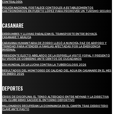
CONTRALORÍA
POLICÍA NACIONAL FORTALECE CONTROLES A ESTABLECIMIENTOS
GASTRONÓMICOS EN PUERTO LÓPEZ PARA PROMOVER UN TURISMO SEGURO
CASANARE
DERRUMBES Y LLUVIAS PARALIZAN EL TRANSPORTE ENTRE BOYACÁ,
CASANARE Y ARAUCA
CARAVANA HUMANITARIA DE ZORRO LLEGÓ A NUNCHÍA, PAZ DE ARIPORO Y
TRINIDAD PARA ATENDER A FAMILIAS AFECTADAS POR LA EMERGENCIA
INVERNAL
PRESIDENTE ELECTO ABELARDO DE LA ESPRIELLA VISITÓ YOPAL Y PRESENTÓ
SU VISIÓN DE GOBIERNO ANTE CIENTOS DE CIUDADANOS
DÍA MUNDIAL DE LA LUCHA CONTRA LA TUBERCULOSIS 2026
RESULTADOS DEL MONITOREO DE CALIDAD DEL AGUA EN CASANARE EN EL MES
DE ENERO 2026
DEPORTES
CRISIS DE DISCIPLINA: EL TENSO ALTERCADO ENTRE NEYMAR Y LA DIRECTIVA
DEL CLUBE REMO SACUDE EL ENTORNO DEPORTIVO
MILLONARIOS RECUPERAN LA DOMINANCIA EN EL CAMPÍN TRAS DERROTERO
CLAVE ANTE PASTO