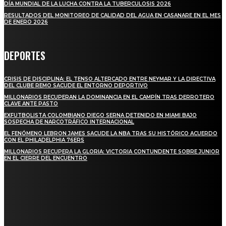
DÍA MUNDIAL DE LA LUCHA CONTRA LA TUBERCULOSIS 2026
RESULTADOS DEL MONITOREO DE CALIDAD DEL AGUA EN CASANARE EN EL MES
DE ENERO 2026
DEPORTES
CRISIS DE DISCIPLINA: EL TENSO ALTERCADO ENTRE NEYMAR Y LA DIRECTIVA
DEL CLUBE REMO SACUDE EL ENTORNO DEPORTIVO
MILLONARIOS RECUPERAN LA DOMINANCIA EN EL CAMPÍN TRAS DERROTERO
CLAVE ANTE PASTO
EXFUTBOLISTA COLOMBIANO DIEGO SERNA DETENIDO EN MIAMI BAJO
SOSPECHA DE NARCOTRÁFICO INTERNACIONAL
EL FENÓMENO LEBRON JAMES SACUDE LA NBA TRAS SU HISTÓRICO ACUERDO
CON EL PHILADELPHIA 76ERS
MILLONARIOS RECUPERA LA GLORIA: VICTORIA CONTUNDENTE SOBRE JUNIOR
EN EL CIERRE DEL ENCUENTRO
STAY IN TOUCH
TO BE UPDATED WITH ALL THE LATEST NEWS, OFFERS AND SPECIAL
ANNOUNCEMENTS.