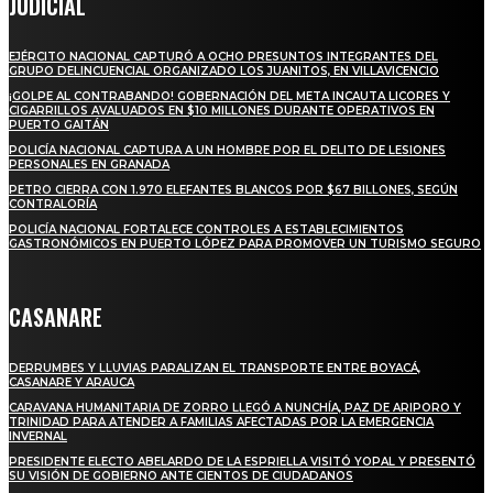
JUDICIAL
EJÉRCITO NACIONAL CAPTURÓ A OCHO PRESUNTOS INTEGRANTES DEL
GRUPO DELINCUENCIAL ORGANIZADO LOS JUANITOS, EN VILLAVICENCIO
¡GOLPE AL CONTRABANDO! GOBERNACIÓN DEL META INCAUTA LICORES Y
CIGARRILLOS AVALUADOS EN $10 MILLONES DURANTE OPERATIVOS EN
PUERTO GAITÁN
POLICÍA NACIONAL CAPTURA A UN HOMBRE POR EL DELITO DE LESIONES
PERSONALES EN GRANADA
PETRO CIERRA CON 1.970 ELEFANTES BLANCOS POR $67 BILLONES, SEGÚN
CONTRALORÍA
POLICÍA NACIONAL FORTALECE CONTROLES A ESTABLECIMIENTOS
GASTRONÓMICOS EN PUERTO LÓPEZ PARA PROMOVER UN TURISMO SEGURO
CASANARE
DERRUMBES Y LLUVIAS PARALIZAN EL TRANSPORTE ENTRE BOYACÁ,
CASANARE Y ARAUCA
CARAVANA HUMANITARIA DE ZORRO LLEGÓ A NUNCHÍA, PAZ DE ARIPORO Y
TRINIDAD PARA ATENDER A FAMILIAS AFECTADAS POR LA EMERGENCIA
INVERNAL
PRESIDENTE ELECTO ABELARDO DE LA ESPRIELLA VISITÓ YOPAL Y PRESENTÓ
SU VISIÓN DE GOBIERNO ANTE CIENTOS DE CIUDADANOS