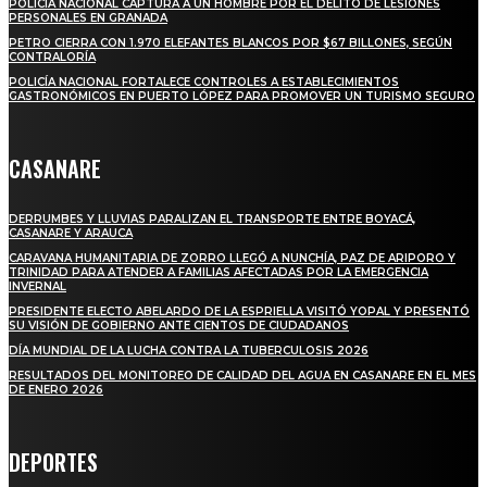
POLICÍA NACIONAL CAPTURA A UN HOMBRE POR EL DELITO DE LESIONES
PERSONALES EN GRANADA
PETRO CIERRA CON 1.970 ELEFANTES BLANCOS POR $67 BILLONES, SEGÚN
CONTRALORÍA
POLICÍA NACIONAL FORTALECE CONTROLES A ESTABLECIMIENTOS
GASTRONÓMICOS EN PUERTO LÓPEZ PARA PROMOVER UN TURISMO SEGURO
CASANARE
DERRUMBES Y LLUVIAS PARALIZAN EL TRANSPORTE ENTRE BOYACÁ,
CASANARE Y ARAUCA
CARAVANA HUMANITARIA DE ZORRO LLEGÓ A NUNCHÍA, PAZ DE ARIPORO Y
TRINIDAD PARA ATENDER A FAMILIAS AFECTADAS POR LA EMERGENCIA
INVERNAL
PRESIDENTE ELECTO ABELARDO DE LA ESPRIELLA VISITÓ YOPAL Y PRESENTÓ
SU VISIÓN DE GOBIERNO ANTE CIENTOS DE CIUDADANOS
DÍA MUNDIAL DE LA LUCHA CONTRA LA TUBERCULOSIS 2026
RESULTADOS DEL MONITOREO DE CALIDAD DEL AGUA EN CASANARE EN EL MES
DE ENERO 2026
DEPORTES