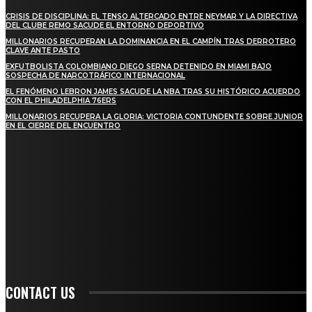
CRISIS DE DISCIPLINA: EL TENSO ALTERCADO ENTRE NEYMAR Y LA DIRECTIVA
DEL CLUBE REMO SACUDE EL ENTORNO DEPORTIVO
MILLONARIOS RECUPERAN LA DOMINANCIA EN EL CAMPÍN TRAS DERROTERO
CLAVE ANTE PASTO
EXFUTBOLISTA COLOMBIANO DIEGO SERNA DETENIDO EN MIAMI BAJO
SOSPECHA DE NARCOTRÁFICO INTERNACIONAL
EL FENÓMENO LEBRON JAMES SACUDE LA NBA TRAS SU HISTÓRICO ACUERDO
CON EL PHILADELPHIA 76ERS
MILLONARIOS RECUPERA LA GLORIA: VICTORIA CONTUNDENTE SOBRE JUNIOR
EN EL CIERRE DEL ENCUENTRO
STAY IN TOUCH
TO BE UPDATED WITH ALL THE LATEST NEWS, OFFERS AND SPECIAL
ANNOUNCEMENTS.
SIGN UP
CONTACT US