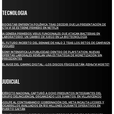
TECNOLOGIA
ROCKSTAR ENFRENTA POLÉMICA TRAS DECIDIR QUE LA PRESENTACIÓN DE
GTA VI SE ESTRENE PRIMERO EN NETFLIX
IA GENERA PRIMEROS VIRUS FUNCIONALES QUE ATACAN BACTERIAS EN
LABORATORIO: UN CAMBIO DE JUEGO EN LA BIOTECNOLOGÍA
EL FUTURO INCIERTO DEL REMAKE DE HALO 2 TRAS LOS RETOS DE CAMPAIGN
EVOLVED
SONY INTENSIFICA LA PUBLICIDAD DENTRO DE PLAYSTATION: NUEVAS
OFERTAS LABORALES REVELAN UNA ESTRATEGIA DE MONETIZACIÓN SIN
PRECEDENTES
EL AUGE DEL GAMING DIGITAL: ¿LOS DISCOS FÍSICOS ESTÁN ДЕНЬГИ MORTE?
JUDICIAL
EJÉRCITO NACIONAL CAPTURÓ A OCHO PRESUNTOS INTEGRANTES DEL
GRUPO DELINCUENCIAL ORGANIZADO LOS JUANITOS, EN VILLAVICENCIO
¡GOLPE AL CONTRABANDO! GOBERNACIÓN DEL META INCAUTA LICORES Y
CIGARRILLOS AVALUADOS EN $10 MILLONES DURANTE OPERATIVOS EN
PUERTO GAITÁN