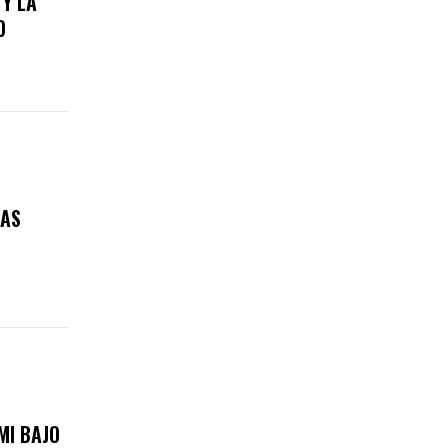
 Y LA
O
RAS
MI BAJO