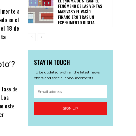
EL ENIGMA DE STEAM: EL
FENÓMENO DE LAS VENTAS
almente a
MASIVAS Y EL VACÍO
FINANCIERO TRAS UN
ado en el
EXPERIMENTO DIGITAL
el 18 de
eta
STAY IN TOUCH
oto’?
To be updated with all the latest news,
offers and special announcements.
a
a fase de
 Los
ue este
SIGN UP
er