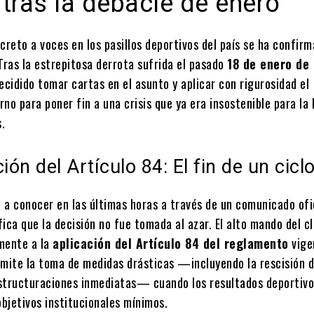
tras la debacle de enero
creto a voces en los pasillos deportivos del país se ha confir
Tras la estrepitosa derrota sufrida el pasado
18 de enero de
ecidido tomar cartas en el asunto y aplicar con rigurosidad el
no para poner fin a una crisis que ya era insostenible para la
s.
ión del Artículo 84: El fin de un cicl
o a conocer en las últimas horas a través de un comunicado ofi
ica que la decisión no fue tomada al azar. El alto mando del c
mente a la
aplicación del Artículo 84 del reglamento
vige
rmite la toma de medidas drásticas —incluyendo la rescisión 
structuraciones inmediatas— cuando los resultados deportivo
objetivos institucionales mínimos.