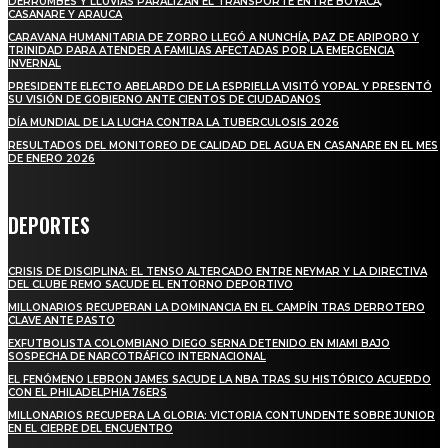
DERRUMBES Y LLUVIAS PARALIZAN EL TRANSPORTE ENTRE BOYACÁ,
CASANARE Y ARAUCA
CARAVANA HUMANITARIA DE ZORRO LLEGÓ A NUNCHÍA, PAZ DE ARIPORO Y
TRINIDAD PARA ATENDER A FAMILIAS AFECTADAS POR LA EMERGENCIA
INVERNAL
PRESIDENTE ELECTO ABELARDO DE LA ESPRIELLA VISITÓ YOPAL Y PRESENTÓ
SU VISIÓN DE GOBIERNO ANTE CIENTOS DE CIUDADANOS
DÍA MUNDIAL DE LA LUCHA CONTRA LA TUBERCULOSIS 2026
RESULTADOS DEL MONITOREO DE CALIDAD DEL AGUA EN CASANARE EN EL MES
DE ENERO 2026
DEPORTES
CRISIS DE DISCIPLINA: EL TENSO ALTERCADO ENTRE NEYMAR Y LA DIRECTIVA
DEL CLUBE REMO SACUDE EL ENTORNO DEPORTIVO
MILLONARIOS RECUPERAN LA DOMINANCIA EN EL CAMPÍN TRAS DERROTERO
CLAVE ANTE PASTO
EXFUTBOLISTA COLOMBIANO DIEGO SERNA DETENIDO EN MIAMI BAJO
SOSPECHA DE NARCOTRÁFICO INTERNACIONAL
EL FENÓMENO LEBRON JAMES SACUDE LA NBA TRAS SU HISTÓRICO ACUERDO
CON EL PHILADELPHIA 76ERS
MILLONARIOS RECUPERA LA GLORIA: VICTORIA CONTUNDENTE SOBRE JUNIOR
EN EL CIERRE DEL ENCUENTRO