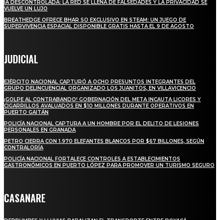
IA DESCONTROLADA: LA RED SE LLENA DE FALSEDADES Y LA PRIVACIDAD SE
VUELVE UN LUJO
BREATHEDGE OFRECE BHAR SO EXCLUSIVO EN STEAM: UN JUEGO DE
SUPERVIVENCIA ESPACIAL DISPONIBLE GRATIS HASTA EL 9 DE AGOSTO
JUDICIAL
EJÉRCITO NACIONAL CAPTURÓ A OCHO PRESUNTOS INTEGRANTES DEL
GRUPO DELINCUENCIAL ORGANIZADO LOS JUANITOS, EN VILLAVICENCIO
¡GOLPE AL CONTRABANDO! GOBERNACIÓN DEL META INCAUTA LICORES Y
CIGARRILLOS AVALUADOS EN $10 MILLONES DURANTE OPERATIVOS EN
PUERTO GAITÁN
POLICÍA NACIONAL CAPTURA A UN HOMBRE POR EL DELITO DE LESIONES
PERSONALES EN GRANADA
PETRO CIERRA CON 1.970 ELEFANTES BLANCOS POR $67 BILLONES, SEGÚN
CONTRALORÍA
POLICÍA NACIONAL FORTALECE CONTROLES A ESTABLECIMIENTOS
GASTRONÓMICOS EN PUERTO LÓPEZ PARA PROMOVER UN TURISMO SEGURO
CASANARE