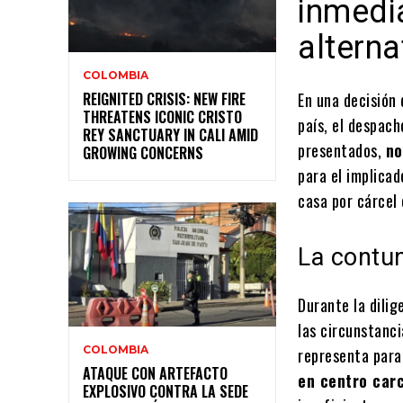
inmedi
alterna
COLOMBIA
REIGNITED CRISIS: NEW FIRE
En una decisión
THREATENS ICONIC CRISTO
país, el despac
REY SANCTUARY IN CALI AMID
presentados,
no
GROWING CONCERNS
para el implicad
casa por cárcel 
La contun
Durante la dilig
las circunstanci
COLOMBIA
representa para 
ATAQUE CON ARTEFACTO
en centro carc
EXPLOSIVO CONTRA LA SEDE