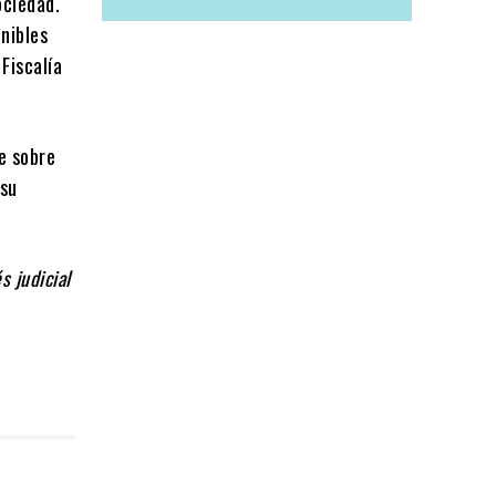
ociedad.
nibles
Fiscalía
e sobre
 su
s judicial