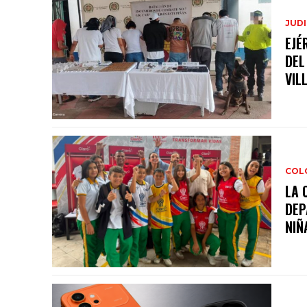
JUDI
EJÉ
DEL
VIL
COL
LA 
DEP
NIÑA