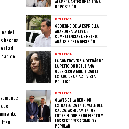
ALAMEDA ANTES DE LA TOMA
DE POSESIÓN
POLITICA
GOBIERNO DE LA ESPRIELLA
ABANDONA LA LEY DE
les del
COMPETENCIAS DE PETRO:
os hechos
ANÁLISIS DE LA DECISIÓN
bertad
POLITICA
lidad de
LA CONTROVERSIA DETRÁS DE
LA PETICIÓN DE JULIANA
GUERRERO A MODIFICAR EL
ESTADO DE UN ACTIVISTA
POLÍTICO
POLITICA
iosamente
CLAVES DE LA REUNIÓN
o que
ESTRATÉGICA EN EL VALLE DEL
CAUCA: ACERCAMIENTOS
amiento
ENTRE EL GOBIERNO ELECTO Y
LOS SECTORES AGRARIO Y
ultan
POPULAR