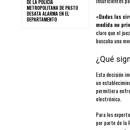
insuficientes pa
DE LA POLICÍA
METROPOLITANA DE PASTO
DESATA ALARMA EN EL
«Dadas las cir
DEPARTAMENTO
medida no priv
claro que el jue
buscaba una med
¿Qué sign
Esta decisión i
un establecimien
permitiera enfre
electrónica.
Para los expert
por parte de la 