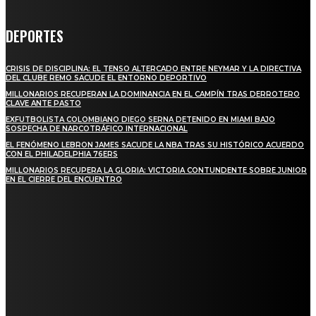
DEPORTES
CRISIS DE DISCIPLINA: EL TENSO ALTERCADO ENTRE NEYMAR Y LA DIRECTIVA
DEL CLUBE REMO SACUDE EL ENTORNO DEPORTIVO
MILLONARIOS RECUPERAN LA DOMINANCIA EN EL CAMPÍN TRAS DERROTERO
CLAVE ANTE PASTO
EXFUTBOLISTA COLOMBIANO DIEGO SERNA DETENIDO EN MIAMI BAJO
SOSPECHA DE NARCOTRÁFICO INTERNACIONAL
EL FENÓMENO LEBRON JAMES SACUDE LA NBA TRAS SU HISTÓRICO ACUERDO
CON EL PHILADELPHIA 76ERS
MILLONARIOS RECUPERA LA GLORIA: VICTORIA CONTUNDENTE SOBRE JUNIOR
EN EL CIERRE DEL ENCUENTRO
STAY IN TOUCH
TO BE UPDATED WITH ALL THE LATEST NEWS, OFFERS AND SPECIAL
ANNOUNCEMENTS.
SIGN UP