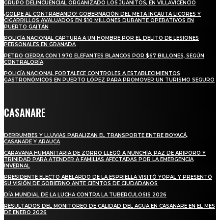
GRUPO DELINCUENCIAL ORGANIZADO LOS JUANITOS, EN VILLAVICENCIO
¡GOLPE AL CONTRABANDO! GOBERNACIÓN DEL META INCAUTA LICORES Y
CIGARRILLOS AVALUADOS EN $10 MILLONES DURANTE OPERATIVOS EN
PUERTO GAITÁN
POLICÍA NACIONAL CAPTURA A UN HOMBRE POR EL DELITO DE LESIONES
PERSONALES EN GRANADA
PETRO CIERRA CON 1.970 ELEFANTES BLANCOS POR $67 BILLONES, SEGÚN
CONTRALORÍA
POLICÍA NACIONAL FORTALECE CONTROLES A ESTABLECIMIENTOS
GASTRONÓMICOS EN PUERTO LÓPEZ PARA PROMOVER UN TURISMO SEGURO
CASANARE
DERRUMBES Y LLUVIAS PARALIZAN EL TRANSPORTE ENTRE BOYACÁ,
CASANARE Y ARAUCA
CARAVANA HUMANITARIA DE ZORRO LLEGÓ A NUNCHÍA, PAZ DE ARIPORO Y
TRINIDAD PARA ATENDER A FAMILIAS AFECTADAS POR LA EMERGENCIA
INVERNAL
PRESIDENTE ELECTO ABELARDO DE LA ESPRIELLA VISITÓ YOPAL Y PRESENTÓ
SU VISIÓN DE GOBIERNO ANTE CIENTOS DE CIUDADANOS
DÍA MUNDIAL DE LA LUCHA CONTRA LA TUBERCULOSIS 2026
RESULTADOS DEL MONITOREO DE CALIDAD DEL AGUA EN CASANARE EN EL MES
DE ENERO 2026