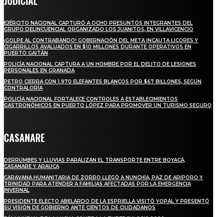
JUDICIAL
EJÉRCITO NACIONAL CAPTURÓ A OCHO PRESUNTOS INTEGRANTES DEL
GRUPO DELINCUENCIAL ORGANIZADO LOS JUANITOS, EN VILLAVICENCIO
¡GOLPE AL CONTRABANDO! GOBERNACIÓN DEL META INCAUTA LICORES Y
CIGARRILLOS AVALUADOS EN $10 MILLONES DURANTE OPERATIVOS EN
PUERTO GAITÁN
POLICÍA NACIONAL CAPTURA A UN HOMBRE POR EL DELITO DE LESIONES
PERSONALES EN GRANADA
PETRO CIERRA CON 1.970 ELEFANTES BLANCOS POR $67 BILLONES, SEGÚN
CONTRALORÍA
POLICÍA NACIONAL FORTALECE CONTROLES A ESTABLECIMIENTOS
GASTRONÓMICOS EN PUERTO LÓPEZ PARA PROMOVER UN TURISMO SEGURO
CASANARE
DERRUMBES Y LLUVIAS PARALIZAN EL TRANSPORTE ENTRE BOYACÁ,
CASANARE Y ARAUCA
CARAVANA HUMANITARIA DE ZORRO LLEGÓ A NUNCHÍA, PAZ DE ARIPORO Y
TRINIDAD PARA ATENDER A FAMILIAS AFECTADAS POR LA EMERGENCIA
INVERNAL
PRESIDENTE ELECTO ABELARDO DE LA ESPRIELLA VISITÓ YOPAL Y PRESENTÓ
SU VISIÓN DE GOBIERNO ANTE CIENTOS DE CIUDADANOS