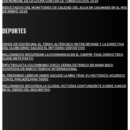
DÍA MUNDIAL DE LA LUCHA CONTRA LA TUBERCULOSIS 2026
RESULTADOS DEL MONITOREO DE CALIDAD DEL AGUA EN CASANARE EN EL MES
DE ENERO 2026
DEPORTES
CRISIS DE DISCIPLINA: EL TENSO ALTERCADO ENTRE NEYMAR Y LA DIRECTIVA
DEL CLUBE REMO SACUDE EL ENTORNO DEPORTIVO
MILLONARIOS RECUPERAN LA DOMINANCIA EN EL CAMPÍN TRAS DERROTERO
CLAVE ANTE PASTO
EXFUTBOLISTA COLOMBIANO DIEGO SERNA DETENIDO EN MIAMI BAJO
SOSPECHA DE NARCOTRÁFICO INTERNACIONAL
EL FENÓMENO LEBRON JAMES SACUDE LA NBA TRAS SU HISTÓRICO ACUERDO
CON EL PHILADELPHIA 76ERS
MILLONARIOS RECUPERA LA GLORIA: VICTORIA CONTUNDENTE SOBRE JUNIOR
EN EL CIERRE DEL ENCUENTRO
STAY IN TOUCH
TO BE UPDATED WITH ALL THE LATEST NEWS, OFFERS AND SPECIAL
ANNOUNCEMENTS.