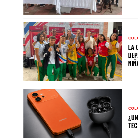
COL
LA 
DEP
NIÑA
COL
¿UN
TEC