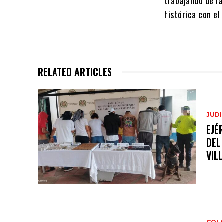
trabajando de l
histórica con e
RELATED ARTICLES
JUDI
EJÉ
DEL
VIL
COL