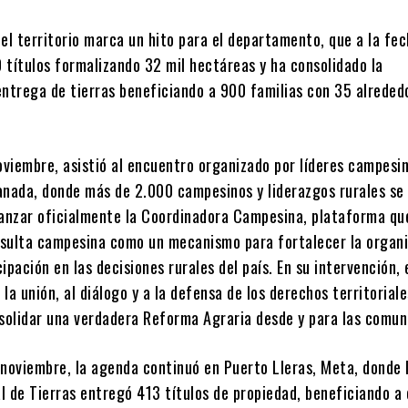
el territorio marca un hito para el departamento, que a la fe
 títulos formalizando 32 mil hectáreas y ha consolidado la
entrega de tierras beneficiando a 900 familias con 35 alreded
oviembre, asistió al encuentro organizado por líderes campesin
anada, donde más de 2.000 campesinos y liderazgos rurales se
lanzar oficialmente la Coordinadora Campesina, plataforma qu
sulta campesina como un mecanismo para fortalecer la organ
cipación en las decisiones rurales del país. En su intervención, 
a la unión, al diálogo y a la defensa de los derechos territoria
nsolidar una verdadera Reforma Agraria desde y para las comun
 noviembre, la agenda continuó en Puerto Lleras, Meta, donde 
l de Tierras entregó 413 títulos de propiedad, beneficiando a