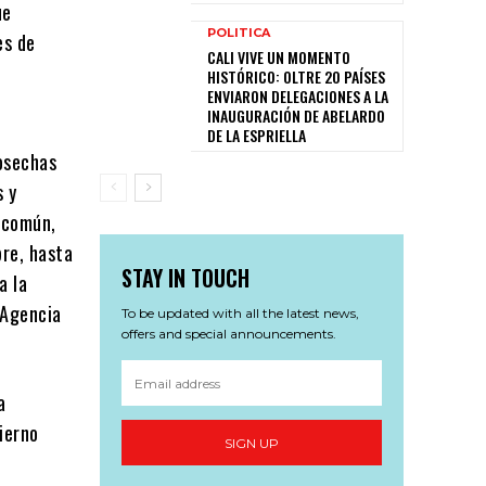
ue
POLITICA
es de
CALI VIVE UN MOMENTO
HISTÓRICO: OLTRE 20 PAÍSES
ENVIARON DELEGACIONES A LA
INAUGURACIÓN DE ABELARDO
DE LA ESPRIELLA
cosechas
s y
 común,
re, hasta
STAY IN TOUCH
a la
 Agencia
To be updated with all the latest news,
offers and special announcements.
a
ierno
SIGN UP