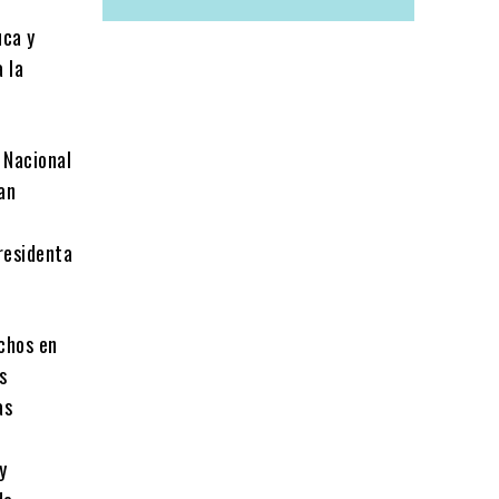
uca y
 la
 Nacional
an
residenta
chos en
s
as
y